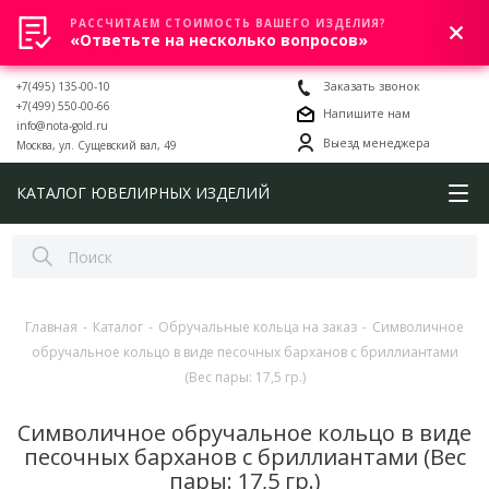
РАССЧИТАЕМ СТОИМОСТЬ ВАШЕГО ИЗДЕЛИЯ?
0
«Ответьте на несколько вопросов»
+7(495) 135-00-10
Заказать звонок
+7(499) 550-00-66
Напишите нам
info@nota-gold.ru
Выезд менеджера
Москва, ул. Сущевский вал, 49
КАТАЛОГ ЮВЕЛИРНЫХ ИЗДЕЛИЙ
Главная
-
Каталог
-
Обручальные кольца на заказ
-
Символичное
обручальное кольцо в виде песочных барханов с бриллиантами
(Вес пары: 17,5 гр.)
Символичное обручальное кольцо в виде
песочных барханов с бриллиантами (Вес
пары: 17,5 гр.)