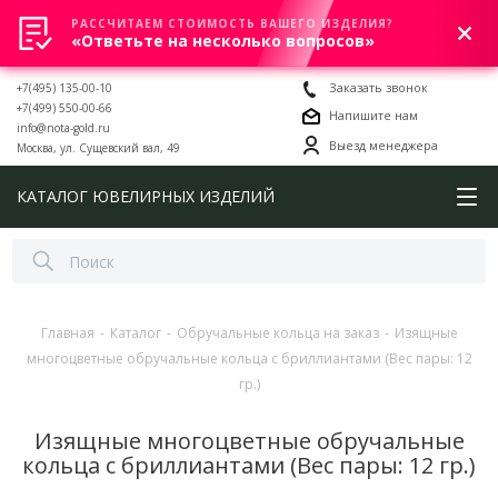
РАССЧИТАЕМ СТОИМОСТЬ ВАШЕГО ИЗДЕЛИЯ?
0
«Ответьте на несколько вопросов»
+7(495) 135-00-10
Заказать звонок
+7(499) 550-00-66
Напишите нам
info@nota-gold.ru
Выезд менеджера
Москва, ул. Сущевский вал, 49
КАТАЛОГ ЮВЕЛИРНЫХ ИЗДЕЛИЙ
Главная
-
Каталог
-
Обручальные кольца на заказ
-
Изящные
многоцветные обручальные кольца с бриллиантами (Вес пары: 12
гр.)
Изящные многоцветные обручальные
кольца с бриллиантами (Вес пары: 12 гр.)