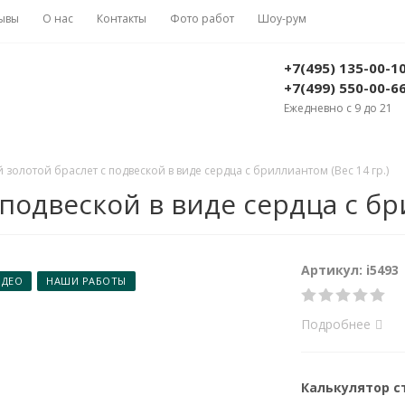
ывы
О нас
Контакты
Фото работ
Шоу-рум
+7(495) 135-00-1
+7(499) 550-00-6
Ежедневно с 9 до 21
 золотой браслет с подвеской в виде сердца с бриллиантом (Вес 14 гр.)
подвеской в виде сердца с бри
Артикул: i5493
ИДЕО
НАШИ РАБОТЫ
Подробнее
Калькулятор 