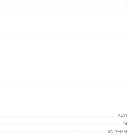
i5493
14
ЗА ГРАММ