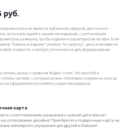
6 руб.
нтировочной и не является публичной офертой, для точного
есь за консультацией к нашим менеджерам, с учётом ваших
раметров: размеров, пробы изделия и характеристик вставок. Если
аметр "Камень в изделии" указано "по запросу", цена за вставки не
оговой стоимости, а требует уточнения на дату формирования
а оплаты заказа с сервисом Яндекс Сплит. Это простой и
 оплаты частями, с которым можно сплитовать покупки на срок до
бности оформления уточняйте у наших менеджеров.
чная карта
аете с изготовлением украшения к нужной дате или нет
 на согласование дизайна? Приобретите подарочную карту на
ление ювелирного украшения для друзей и близких!