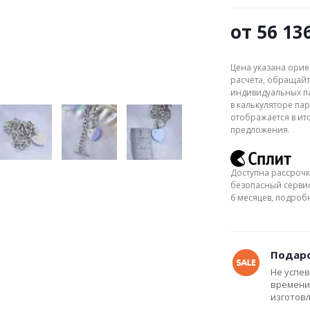
от
56 13
Цена указана орие
расчёта, обращайт
индивидуальных па
в калькуляторе пар
отображается в ит
предложения.
Доступна рассрочк
безопасный сервис
6 месяцев, подро
Подаро
Не успев
времени
изготов