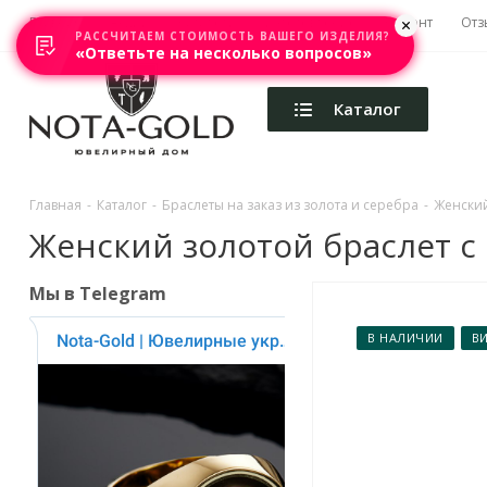
Главная
Акции
Каталоги
Изготовление
Ремонт
Отз
РАССЧИТАЕМ СТОИМОСТЬ ВАШЕГО ИЗДЕЛИЯ?
«Ответьте на несколько вопросов»
Каталог
Главная
-
Каталог
-
Браслеты на заказ из золота и серебра
-
Женский
Женский золотой браслет с 
Мы в Telegram
В НАЛИЧИИ
В