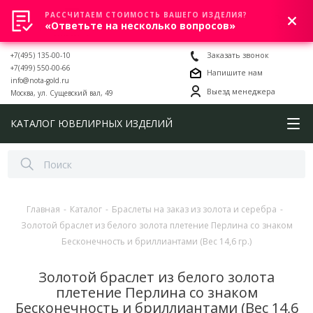
РАССЧИТАЕМ СТОИМОСТЬ ВАШЕГО ИЗДЕЛИЯ?
0
«Ответьте на несколько вопросов»
+7(495) 135-00-10
Заказать звонок
+7(499) 550-00-66
Напишите нам
info@nota-gold.ru
Выезд менеджера
Москва, ул. Сущевский вал, 49
КАТАЛОГ ЮВЕЛИРНЫХ ИЗДЕЛИЙ
Главная
-
Каталог
-
Браслеты на заказ из золота и серебра
-
Золотой браслет из белого золота плетение Перлина со знаком
Бесконечность и бриллиантами (Вес 14,6 гр.)
Золотой браслет из белого золота
плетение Перлина со знаком
Бесконечность и бриллиантами (Вес 14,6