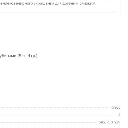
ление ювелирного украшения для друзей и близких!
инами (Вес: 4 гр.)
i5906
4
585, 750, 925