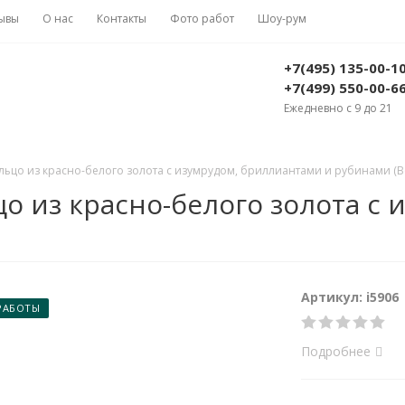
ывы
О нас
Контакты
Фото работ
Шоу-рум
+7(495) 135-00-1
+7(499) 550-00-6
Ежедневно с 9 до 21
ьцо из красно-белого золота с изумрудом, бриллиантами и рубинами (Вес
о из красно-белого золота с
Артикул: i5906
РАБОТЫ
Подробнее