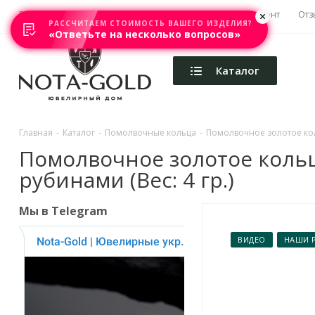
Главная
Акции
Каталоги
Изготовление
Ремонт
Отз
РАССЧИТАЕМ СТОИМОСТЬ ВАШЕГО ИЗДЕЛИЯ?
«Ответьте на несколько вопросов»
Каталог
Главная
-
Каталог
-
Помолвочные кольца
-
Помолвочное золотое кол
Помолвочное золотое кольц
рубинами (Вес: 4 гр.)
Мы в Telegram
ВИДЕО
НАШИ 