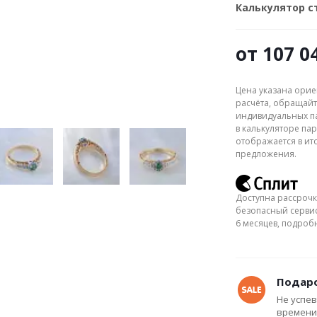
Калькулятор 
от
107 0
Цена указана орие
расчёта, обращайт
индивидуальных па
в калькуляторе пар
отображается в ит
предложения.
Доступна рассрочк
безопасный сервис
6 месяцев, подро
Подаро
Не успев
времени