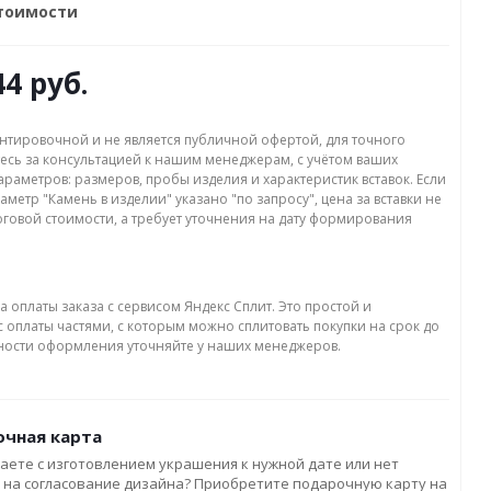
стоимости
44 руб.
нтировочной и не является публичной офертой, для точного
есь за консультацией к нашим менеджерам, с учётом ваших
раметров: размеров, пробы изделия и характеристик вставок. Если
аметр "Камень в изделии" указано "по запросу", цена за вставки не
оговой стоимости, а требует уточнения на дату формирования
а оплаты заказа с сервисом Яндекс Сплит. Это простой и
 оплаты частями, с которым можно сплитовать покупки на срок до
бности оформления уточняйте у наших менеджеров.
чная карта
аете с изготовлением украшения к нужной дате или нет
 на согласование дизайна? Приобретите подарочную карту на