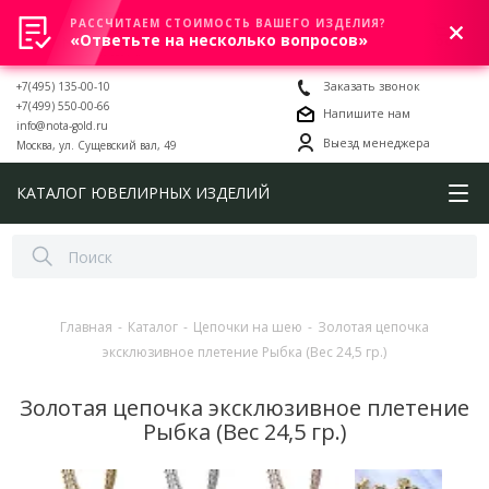
РАССЧИТАЕМ СТОИМОСТЬ ВАШЕГО ИЗДЕЛИЯ?
0
«Ответьте на несколько вопросов»
+7(495) 135-00-10
Заказать звонок
+7(499) 550-00-66
Напишите нам
info@nota-gold.ru
Выезд менеджера
Москва, ул. Сущевский вал, 49
КАТАЛОГ ЮВЕЛИРНЫХ ИЗДЕЛИЙ
Главная
-
Каталог
-
Цепочки на шею
-
Золотая цепочка
эксклюзивное плетение Рыбка (Вес 24,5 гр.)
Золотая цепочка эксклюзивное плетение
Рыбка (Вес 24,5 гр.)