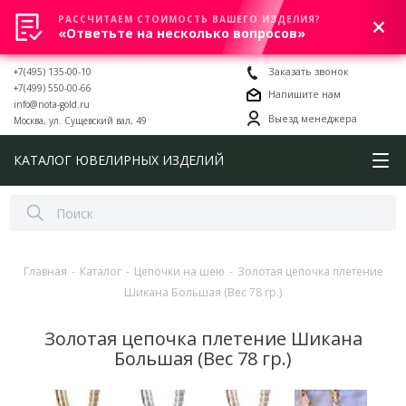
РАССЧИТАЕМ СТОИМОСТЬ ВАШЕГО ИЗДЕЛИЯ?
0
«Ответьте на несколько вопросов»
+7(495) 135-00-10
Заказать звонок
+7(499) 550-00-66
Напишите нам
info@nota-gold.ru
Выезд менеджера
Москва, ул. Сущевский вал, 49
КАТАЛОГ ЮВЕЛИРНЫХ ИЗДЕЛИЙ
Главная
-
Каталог
-
Цепочки на шею
-
Золотая цепочка плетение
Шикана Большая (Вес 78 гр.)
Золотая цепочка плетение Шикана
Большая (Вес 78 гр.)