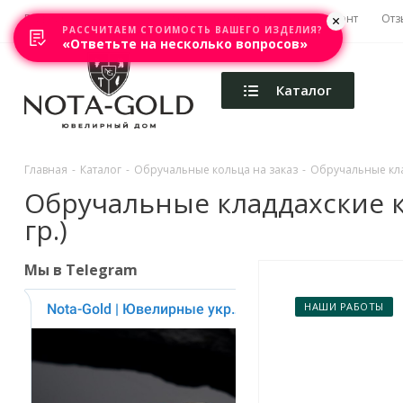
Главная
Акции
Каталоги
Изготовление
Ремонт
Отз
РАССЧИТАЕМ СТОИМОСТЬ ВАШЕГО ИЗДЕЛИЯ?
«Ответьте на несколько вопросов»
Каталог
Главная
-
Каталог
-
Обручальные кольца на заказ
-
Обручальные клад
Обручальные кладдахские ко
гр.)
Мы в Telegram
НАШИ РАБОТЫ