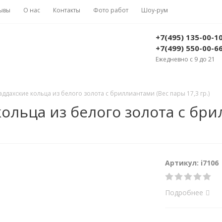
ывы
О нас
Контакты
Фото работ
Шоу-рум
+7(495) 135-00-1
+7(499) 550-00-6
Ежедневно с 9 до 21
дахские кольца из белого золота с бриллиантами (Вес пары 17,3 гр.)
льца из белого золота с бри
Артикул: i7106
Подробнее