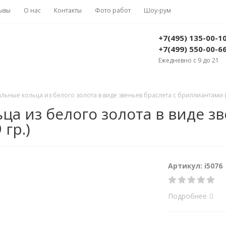
ывы
О нас
Контакты
Фото работ
Шоу-рум
+7(495) 135-00-1
+7(499) 550-00-6
Ежедневно с 9 до 21
ные кольца из белого золота в виде звеньев браслета с бриллиантами (В
а из белого золота в виде зв
гр.)
Артикул: i5076
Подробнее