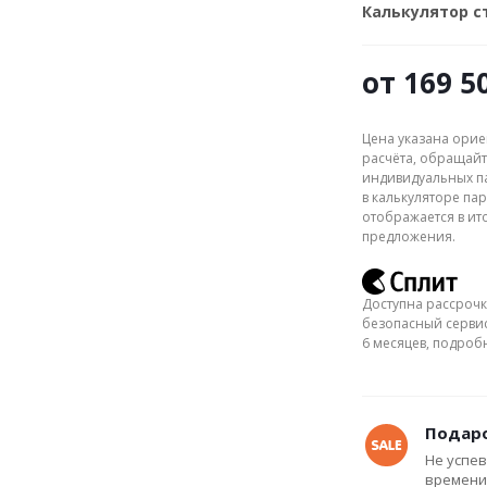
Калькулятор 
от
169 5
Цена указана орие
расчёта, обращайт
индивидуальных па
в калькуляторе пар
отображается в ит
предложения.
Доступна рассрочк
безопасный сервис
6 месяцев, подро
Подаро
Не успев
времени