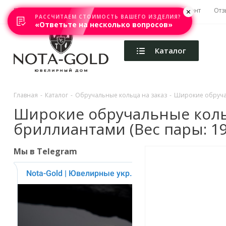
Главная
Акции
Каталоги
Изготовление
Ремонт
Отз
РАССЧИТАЕМ СТОИМОСТЬ ВАШЕГО ИЗДЕЛИЯ?
«Ответьте на несколько вопросов»
Каталог
Главная
-
Каталог
-
Обручальные кольца на заказ
-
Широкие обручаль
Широкие обручальные кольц
бриллиантами (Вес пары: 19 
Мы в Telegram