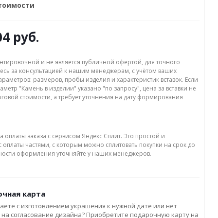
стоимости
04 руб.
нтировочной и не является публичной офертой, для точного
есь за консультацией к нашим менеджерам, с учётом ваших
раметров: размеров, пробы изделия и характеристик вставок. Если
аметр "Камень в изделии" указано "по запросу", цена за вставки не
оговой стоимости, а требует уточнения на дату формирования
а оплаты заказа с сервисом Яндекс Сплит. Это простой и
 оплаты частями, с которым можно сплитовать покупки на срок до
бности оформления уточняйте у наших менеджеров.
чная карта
аете с изготовлением украшения к нужной дате или нет
 на согласование дизайна? Приобретите подарочную карту на