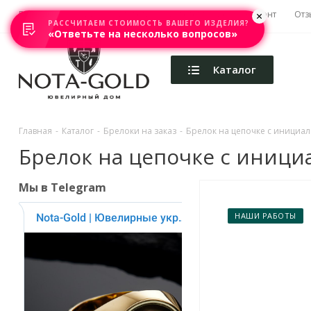
Главная
Акции
Каталоги
Изготовление
Ремонт
Отз
РАССЧИТАЕМ СТОИМОСТЬ ВАШЕГО ИЗДЕЛИЯ?
«Ответьте на несколько вопросов»
Каталог
Главная
-
Каталог
-
Брелоки на заказ
-
Брелок на цепочке с инициалам
Брелок на цепочке с инициал
Мы в Telegram
НАШИ РАБОТЫ