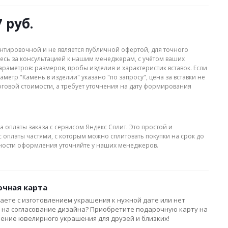
7 руб.
нтировочной и не является публичной офертой, для точного
есь за консультацией к нашим менеджерам, с учётом ваших
раметров: размеров, пробы изделия и характеристик вставок. Если
аметр "Камень в изделии" указано "по запросу", цена за вставки не
оговой стоимости, а требует уточнения на дату формирования
а оплаты заказа с сервисом Яндекс Сплит. Это простой и
 оплаты частями, с которым можно сплитовать покупки на срок до
бности оформления уточняйте у наших менеджеров.
чная карта
аете с изготовлением украшения к нужной дате или нет
 на согласование дизайна? Приобретите подарочную карту на
ление ювелирного украшения для друзей и близких!