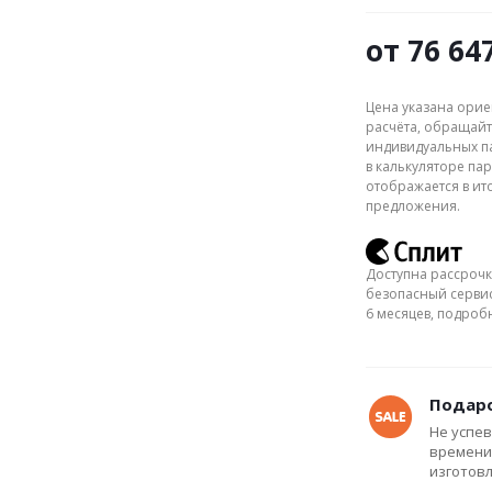
от
76 64
Цена указана орие
расчёта, обращайт
индивидуальных па
в калькуляторе пар
отображается в ит
предложения.
Доступна рассрочк
безопасный сервис
6 месяцев, подро
Подаро
Не успев
времени
изготов