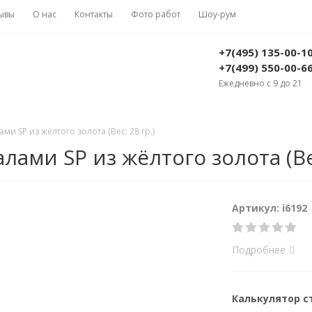
ывы
О нас
Контакты
Фото работ
Шоу-рум
+7(495) 135-00-1
+7(499) 550-00-6
Ежедневно с 9 до 21
и SP из жёлтого золота (Вес: 28 гр.)
ами SP из жёлтого золота (Вес
Артикул: i6192
Подробнее
Калькулятор 