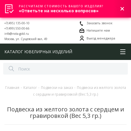
РАССЧИТАЕМ СТОИМОСТЬ ВАШЕГО ИЗДЕЛИЯ?
0
«Ответьте на несколько вопросов»
+7(495) 135-00-10
Заказать звонок
+7(499) 550-00-66
Напишите нам
info@nota-gold.ru
Выезд менеджера
Москва, ул. Сущевский вал, 49
КАТАЛОГ ЮВЕЛИРНЫХ ИЗДЕЛИЙ
Главная
-
Каталог
-
Подвески на заказ
-
Подвеска из желтого золота
с сердцем и гравировкой (Вес 5,3 гр.)
Подвеска из желтого золота с сердцем и
гравировкой (Вес 5,3 гр.)