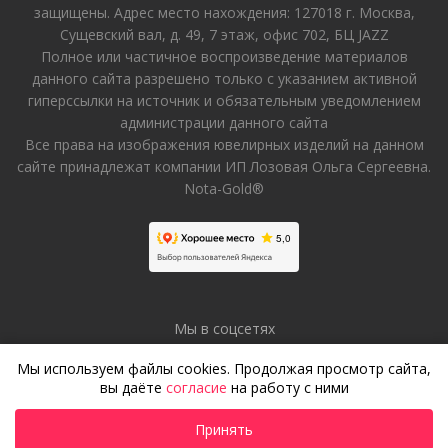
защищены. Адрес место нахождения: 127018 г. Москва,
Сущевский вал, д. 49, 7 этаж, офис 702, БЦ JAZZ
Полное или частичное воспроизведение материалов
данного сайта разрешено только с указанием активной
гиперссылки на источник и обязательным уведомлением
администрации данного сайта
Все права на изображения ювелирных изделий на данном
сайте принадлежат компании ИП Лозовая Ольга Сергеевна.
Nota-Gold®
Мы в соцсетях
Мы используем файлы cookies. Продолжая просмотр сайта,
вы даёте
согласие
на работу с ними
Принять