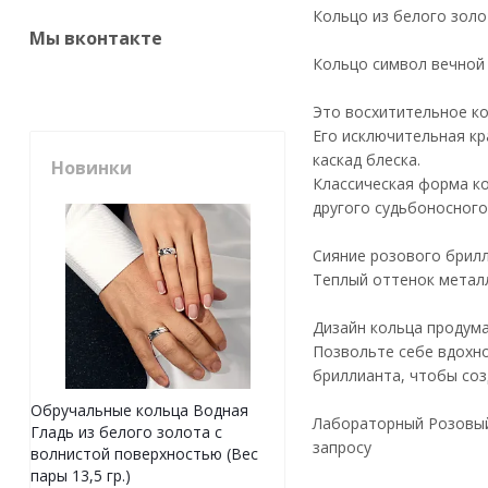
Кольцо из белого золо
Мы вконтакте
Кольцо символ вечной
Это восхитительное ко
Его исключительная к
каскад блеска.
Новинки
Классическая форма ко
другого судьбоносного
Сияние розового брилл
Теплый оттенок металл
Дизайн кольца продума
Позвольте себе вдохно
бриллианта, чтобы соз
Обручальные кольца Водная
Лабораторный Розовый 
Гладь из белого золота с
запросу
волнистой поверхностью (Вес
пары 13,5 гр.)