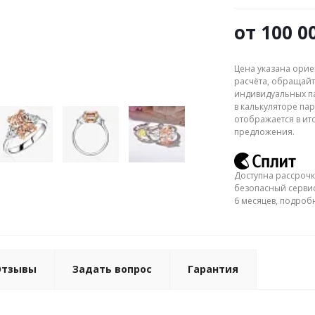
от
100 0
Цена указана орие
расчёта, обращайт
индивидуальных па
в калькуляторе пар
отображается в ит
предложения.
Доступна рассрочк
безопасный сервис
6 месяцев, подро
Отзывы
Задать вопрос
Гарантия