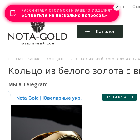
Главная
Акции
Каталоги
Изготовление
Ремонт
Отз
РАССЧИТАЕМ СТОИМОСТЬ ВАШЕГО ИЗДЕЛИЯ?
«Ответьте на несколько вопросов»
Каталог
Главная
-
Каталог
-
Кольца на заказ
-
Кольцо из белого золота с вы
Кольцо из белого золота с
Мы в Telegram
НАШИ РАБОТЫ