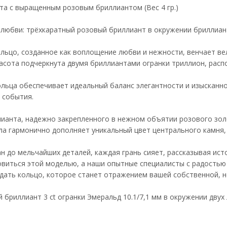
та с выращенным розовым бриллиантом (Вес 4 гр.)
 любви: трёхкаратный розовый бриллиант в окружении бриллиан
льцо, созданное как воплощение любви и нежности, венчает ве
расота подчеркнута двумя бриллиантами огранки триллион, ра
льца обеспечивает идеальный баланс элегантности и изысканн
 события.
ианта, надежно закрепленного в нежном объятии розового золо
а гармонично дополняет уникальный цвет центрального камня, 
н до мельчайших деталей, каждая грань сияет, рассказывая ист
виться этой моделью, а наши опытные специалисты с радостью 
дать кольцо, которое станет отражением вашей собственной, 
бриллиант 3 ct огранки Эмеральд 10.1/7,1 мм в окружении двух