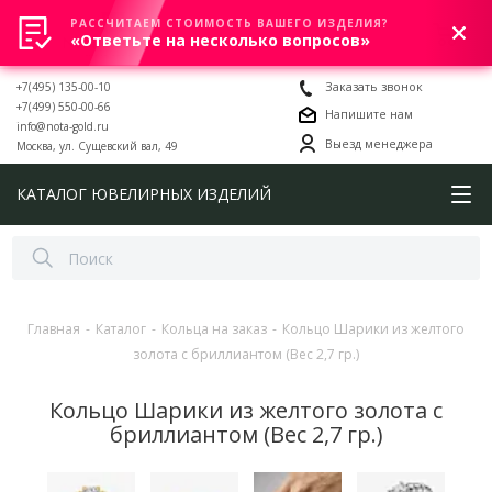
РАССЧИТАЕМ СТОИМОСТЬ ВАШЕГО ИЗДЕЛИЯ?
0
«Ответьте на несколько вопросов»
+7(495) 135-00-10
Заказать звонок
+7(499) 550-00-66
Напишите нам
info@nota-gold.ru
Выезд менеджера
Москва, ул. Сущевский вал, 49
КАТАЛОГ ЮВЕЛИРНЫХ ИЗДЕЛИЙ
Главная
-
Каталог
-
Кольца на заказ
-
Кольцо Шарики из желтого
золота с бриллиантом (Вес 2,7 гр.)
Кольцо Шарики из желтого золота с
бриллиантом (Вес 2,7 гр.)