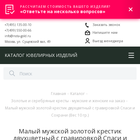
РАССЧИТАЕМ СТОИМОСТЬ ВАШЕГО ИЗДЕЛИЯ?
0
«Ответьте на несколько вопросов»
+7(495) 135-00-10
Заказать звонок
+7(499) 550-00-66
Напишите нам
info@nota-gold.ru
Выезд менеджера
Москва, ул. Сущевский вал, 49
КАТАЛОГ ЮВЕЛИРНЫХ ИЗДЕЛИЙ
Главная
-
Каталог
-
Золотые и серебряные кресты - мужские и женские на заказ
-
Малый мужской золотой крестик двухцветный с гравировкой Спаси и
Сохрани (Вес 10 гр.)
Малый мужской золотой крестик
двухцветный с гравировкой Спаси и