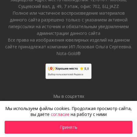
Сущевский вал, д. 49, 7 этаж, офис 702, БЦ JAZZ
Полное или частичное воспроизведение материалов
данного сайта разрешено только с указанием активной
гиперссылки на источник и обязательным уведомлением
администрации данного сайта
Все права на изображения ювелирных изделий на данном
сайте принадлежат компании ИП Лозовая Ольга Сергеевна.
Nota-Gold®
Мы в соцсетях
Мы используем файлы cookies. Продолжая просмотр сайта,
вы даёте
согласие
на работу с ними
Принять