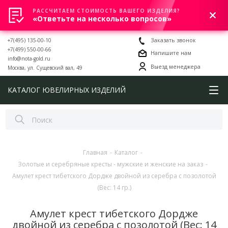
РАССЧИТАЕМ СТОИМОСТЬ ВАШЕГО ИЗДЕЛИЯ?
0
«Ответьте на несколько вопросов»
+7(495) 135-00-10
Заказать звонок
+7(499) 550-00-66
Напишите нам
info@nota-gold.ru
Выезд менеджера
Москва, ул. Сущевский вал, 49
КАТАЛОГ ЮВЕЛИРНЫХ ИЗДЕЛИЙ
Главная
-
Каталог
-
Золотые и серебряные кресты - мужские и женские на заказ
-
Амулет крест тибетского Дордже двойной из серебра с позолотой
(Вес: 14 гр.)
Амулет крест тибетского Дордже
двойной из серебра с позолотой (Вес: 14