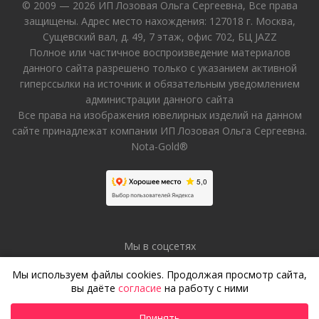
© 2009 — 2026 ИП Лозовая Ольга Сергеевна, Все права
защищены. Адрес место нахождения: 127018 г. Москва,
Сущевский вал, д. 49, 7 этаж, офис 702, БЦ JAZZ
Полное или частичное воспроизведение материалов
данного сайта разрешено только с указанием активной
гиперссылки на источник и обязательным уведомлением
администрации данного сайта
Все права на изображения ювелирных изделий на данном
сайте принадлежат компании ИП Лозовая Ольга Сергеевна.
Nota-Gold®
Мы в соцсетях
Мы используем файлы cookies. Продолжая просмотр сайта,
вы даёте
согласие
на работу с ними
Принять