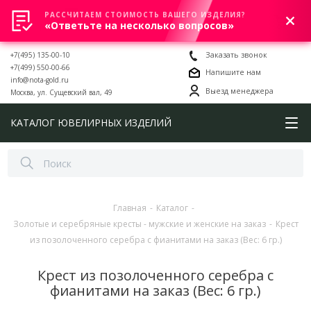
РАССЧИТАЕМ СТОИМОСТЬ ВАШЕГО ИЗДЕЛИЯ?
0
«Ответьте на несколько вопросов»
+7(495) 135-00-10
Заказать звонок
+7(499) 550-00-66
Напишите нам
info@nota-gold.ru
Выезд менеджера
Москва, ул. Сущевский вал, 49
КАТАЛОГ ЮВЕЛИРНЫХ ИЗДЕЛИЙ
Главная
-
Каталог
-
Золотые и серебряные кресты - мужские и женские на заказ
-
Крест
из позолоченного серебра с фианитами на заказ (Вес: 6 гр.)
Крест из позолоченного серебра с
фианитами на заказ (Вес: 6 гр.)