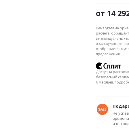
от
14 29
Цена указана орие
расчёта, обращайт
индивидуальных па
в калькуляторе пар
отображается в ит
предложения.
Доступна рассрочк
безопасный сервис
6 месяцев, подро
Подаро
Не успев
времени
изготов