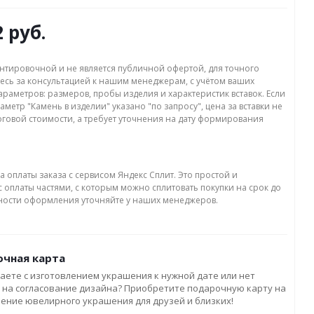
2 руб.
нтировочной и не является публичной офертой, для точного
есь за консультацией к нашим менеджерам, с учётом ваших
раметров: размеров, пробы изделия и характеристик вставок. Если
аметр "Камень в изделии" указано "по запросу", цена за вставки не
оговой стоимости, а требует уточнения на дату формирования
а оплаты заказа с сервисом Яндекс Сплит. Это простой и
 оплаты частями, с которым можно сплитовать покупки на срок до
бности оформления уточняйте у наших менеджеров.
чная карта
аете с изготовлением украшения к нужной дате или нет
 на согласование дизайна? Приобретите подарочную карту на
ление ювелирного украшения для друзей и близких!