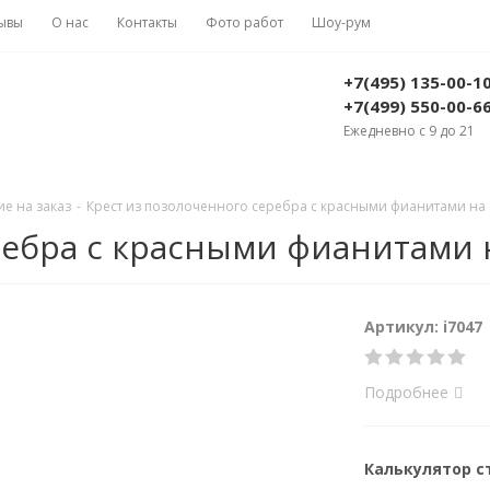
ывы
О нас
Контакты
Фото работ
Шоу-рум
+7(495) 135-00-1
+7(499) 550-00-6
Ежедневно с 9 до 21
е на заказ
-
Крест из позолоченного серебра с красными фианитами на зак
бра с красными фианитами на 
Артикул: i7047
Подробнее
Калькулятор 