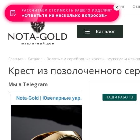
Главная
Акции
Каталоги
Изготовление
Ремонт
Отз
РАССЧИТАЕМ СТОИМОСТЬ ВАШЕГО ИЗДЕЛИЯ?
«Ответьте на несколько вопросов»
Каталог
Главная
-
Каталог
-
Золотые и серебряные кресты - мужские и женски
Крест из позолоченного сере
Мы в Telegram
НАШИ РАБОТЫ