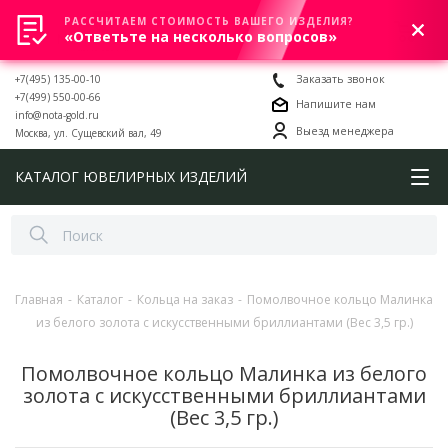
РАССЧИТАЕМ СТОИМОСТЬ ВАШЕГО ИЗДЕЛИЯ?
0
«Ответьте на несколько вопросов»
+7(495) 135-00-10
Заказать звонок
+7(499) 550-00-66
Напишите нам
info@nota-gold.ru
Выезд менеджера
Москва, ул. Сущевский вал, 49
КАТАЛОГ ЮВЕЛИРНЫХ ИЗДЕЛИЙ
Главная
-
Каталог
-
Кольца на заказ
-
Помолвочное кольцо Малинка
из белого золота с искусственными бриллиантами (Вес 3,5 гр.)
Помолвочное кольцо Малинка из белого
золота с искусственными бриллиантами
(Вес 3,5 гр.)