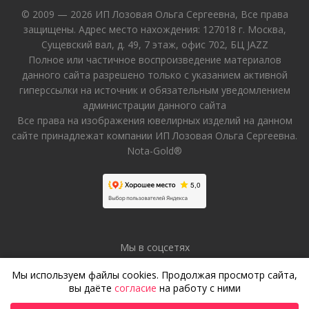
© 2009 — 2026 ИП Лозовая Ольга Сергеевна, Все права
защищены. Адрес место нахождения: 127018 г. Москва,
Сущевский вал, д. 49, 7 этаж, офис 702, БЦ JAZZ
Полное или частичное воспроизведение материалов
данного сайта разрешено только с указанием активной
гиперссылки на источник и обязательным уведомлением
администрации данного сайта
Все права на изображения ювелирных изделий на данном
сайте принадлежат компании ИП Лозовая Ольга Сергеевна.
Nota-Gold®
Мы в соцсетях
Мы используем файлы cookies. Продолжая просмотр сайта,
вы даёте
согласие
на работу с ними