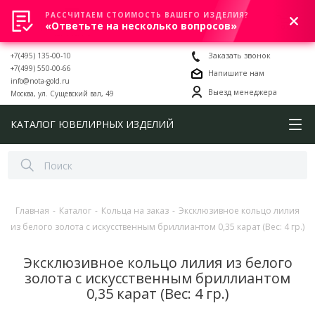
РАССЧИТАЕМ СТОИМОСТЬ ВАШЕГО ИЗДЕЛИЯ?
0
«Ответьте на несколько вопросов»
+7(495) 135-00-10
Заказать звонок
+7(499) 550-00-66
Напишите нам
info@nota-gold.ru
Выезд менеджера
Москва, ул. Сущевский вал, 49
КАТАЛОГ ЮВЕЛИРНЫХ ИЗДЕЛИЙ
Главная
-
Каталог
-
Кольца на заказ
-
Эксклюзивное кольцо лилия
из белого золота с искусственным бриллиантом 0,35 карат (Вес: 4 гр.)
Эксклюзивное кольцо лилия из белого
золота с искусственным бриллиантом
0,35 карат (Вес: 4 гр.)