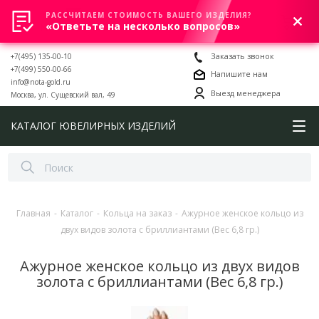
РАССЧИТАЕМ СТОИМОСТЬ ВАШЕГО ИЗДЕЛИЯ?
0
«Ответьте на несколько вопросов»
+7(495) 135-00-10
Заказать звонок
+7(499) 550-00-66
Напишите нам
info@nota-gold.ru
Выезд менеджера
Москва, ул. Сущевский вал, 49
КАТАЛОГ ЮВЕЛИРНЫХ ИЗДЕЛИЙ
Главная
-
Каталог
-
Кольца на заказ
-
Ажурное женское кольцо из
двух видов золота с бриллиантами (Вес 6,8 гр.)
Ажурное женское кольцо из двух видов
золота с бриллиантами (Вес 6,8 гр.)