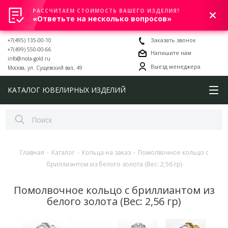
РАССЧИТАЕМ СТОИМОСТЬ ВАШЕГО ИЗДЕЛИЯ?
0
«Ответьте на несколько вопросов»
+7(495) 135-00-10
Заказать звонок
+7(499) 550-00-66
Напишите нам
info@nota-gold.ru
Выезд менеджера
Москва, ул. Сущевский вал, 49
КАТАЛОГ ЮВЕЛИРНЫХ ИЗДЕЛИЙ
Главная
-
Каталог
-
Кольца на заказ
-
Помолвочное кольцо с
бриллиантом из белого золота (Вес: 2,56 гр)
Помолвочное кольцо с бриллиантом из
белого золота (Вес: 2,56 гр)