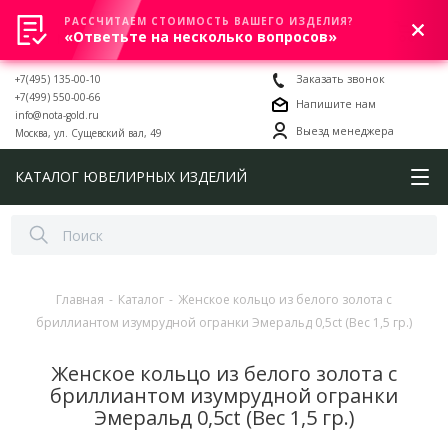
РАССЧИТАЕМ СТОИМОСТЬ ВАШЕГО ИЗДЕЛИЯ?
0
«Ответьте на несколько вопросов»
+7(495) 135-00-10
Заказать звонок
+7(499) 550-00-66
Напишите нам
info@nota-gold.ru
Выезд менеджера
Москва, ул. Сущевский вал, 49
КАТАЛОГ ЮВЕЛИРНЫХ ИЗДЕЛИЙ
Главная
-
Каталог
-
Женское кольцо из белого золота с
бриллиантом изумрудной огранки Эмеральд 0,5ct (Вес 1,5 гр.)
Женское кольцо из белого золота с
бриллиантом изумрудной огранки
Эмеральд 0,5ct (Вес 1,5 гр.)