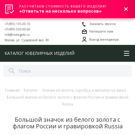
РАССЧИТАЕМ СТОИМОСТЬ ВАШЕГО ИЗДЕЛИЯ?
0
«Ответьте на несколько вопросов»
+7(495) 135-00-10
Заказать звонок
+7(499) 550-00-66
Напишите нам
info@nota-gold.ru
Выезд менеджера
Москва, ул. Сущевский вал, 49
КАТАЛОГ ЮВЕЛИРНЫХ ИЗДЕЛИЙ
Главная
-
Каталог
-
Значки из золота, серебра и металла на заказ
-
Большой значок из белого золота с флагом России и гравировкой
Russia
Большой значок из белого золота с
флагом России и гравировкой Russia