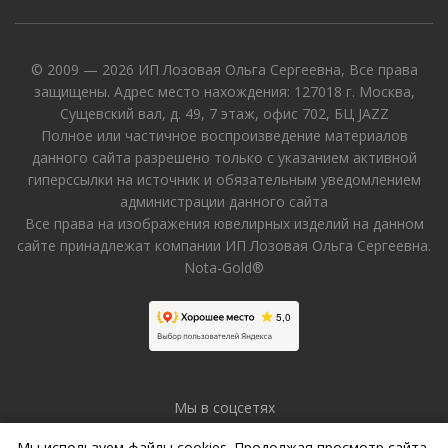
© 2009 — 2026 ИП Лозовая Ольга Сергеевна, Все права
защищены. Адрес место нахождения: 127018 г. Москва,
Сущевский вал, д. 49, 7 этаж, офис 702, БЦ JAZZ
Полное или частичное воспроизведение материалов
данного сайта разрешено только с указанием активной
гиперссылки на источник и обязательным уведомлением
администрации данного сайта
Все права на изображения ювелирных изделий на данном
сайте принадлежат компании ИП Лозовая Ольга Сергеевна.
Nota-Gold®
Мы в соцсетях
Мы используем файлы cookies. Продолжая просмотр сайта,