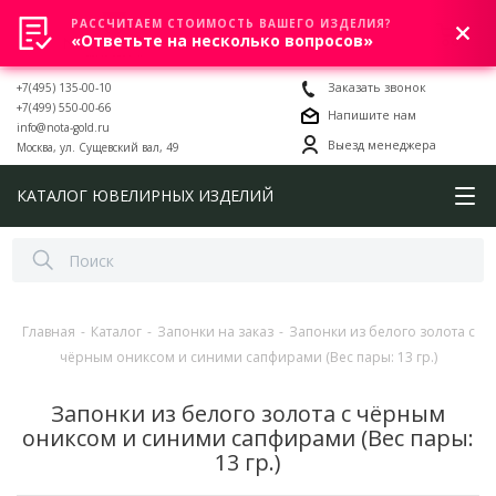
РАССЧИТАЕМ СТОИМОСТЬ ВАШЕГО ИЗДЕЛИЯ?
0
«Ответьте на несколько вопросов»
+7(495) 135-00-10
Заказать звонок
+7(499) 550-00-66
Напишите нам
info@nota-gold.ru
Выезд менеджера
Москва, ул. Сущевский вал, 49
КАТАЛОГ ЮВЕЛИРНЫХ ИЗДЕЛИЙ
Главная
-
Каталог
-
Запонки на заказ
-
Запонки из белого золота с
чёрным ониксом и синими сапфирами (Вес пары: 13 гр.)
Запонки из белого золота с чёрным
ониксом и синими сапфирами (Вес пары:
13 гр.)