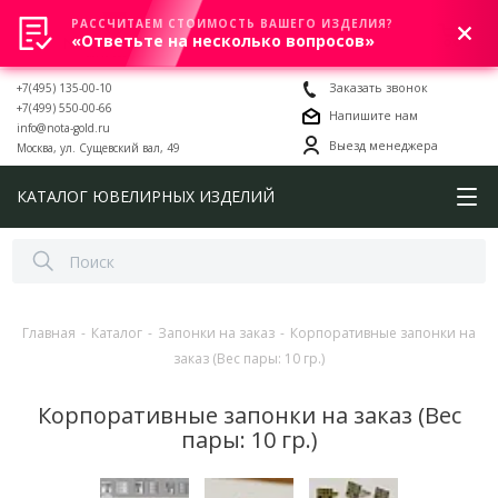
РАССЧИТАЕМ СТОИМОСТЬ ВАШЕГО ИЗДЕЛИЯ?
0
«Ответьте на несколько вопросов»
+7(495) 135-00-10
Заказать звонок
+7(499) 550-00-66
Напишите нам
info@nota-gold.ru
Выезд менеджера
Москва, ул. Сущевский вал, 49
КАТАЛОГ ЮВЕЛИРНЫХ ИЗДЕЛИЙ
Главная
-
Каталог
-
Запонки на заказ
-
Корпоративные запонки на
заказ (Вес пары: 10 гр.)
Корпоративные запонки на заказ (Вес
пары: 10 гр.)