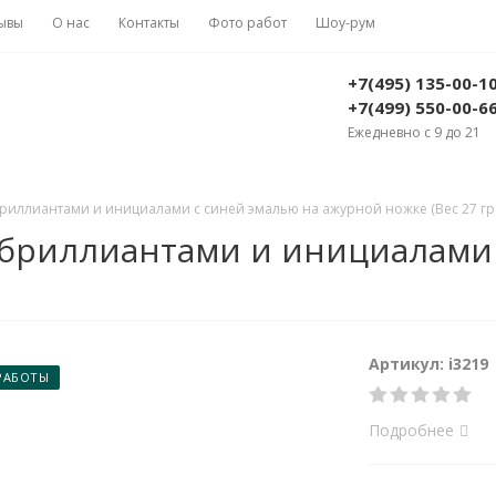
ывы
О нас
Контакты
Фото работ
Шоу-рум
+7(495) 135-00-1
+7(499) 550-00-6
Ежедневно с 9 до 21
бриллиантами и инициалами с синей эмалью на ажурной ножке (Вес 27 гр.
с бриллиантами и инициалами
Артикул: i3219
РАБОТЫ
Подробнее