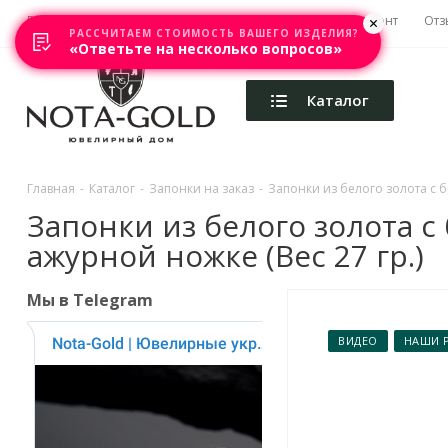
Главная
Акции
Каталоги
Изготовление
Ремонт
Отз
РАССЧИТАЕМ СТОИМОСТЬ ВАШЕГО ИЗДЕЛИЯ?
«Ответьте на несколько вопросов»
Каталог
Главная
-
Каталог
-
Запонки на заказ
-
Запонки из белого золота с 
Запонки из белого золота 
ажурной ножке (Вес 27 гр.)
Мы в Telegram
ВИДЕО
НАШИ 