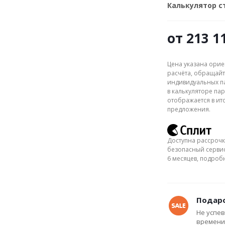
Калькулятор 
от
213 1
Цена указана орие
расчёта, обращайт
индивидуальных па
в калькуляторе пар
отображается в ит
предложения.
Доступна рассрочк
безопасный сервис
6 месяцев, подро
Подаро
Не успев
времени