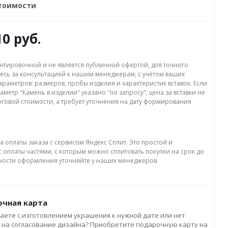
стоимости
10 руб.
нтировочной и не является публичной офертой, для точного
есь за консультацией к нашим менеджерам, с учётом ваших
раметров: размеров, пробы изделия и характеристик вставок. Если
аметр "Камень в изделии" указано "по запросу", цена за вставки не
оговой стоимости, а требует уточнения на дату формирования
а оплаты заказа с сервисом Яндекс Сплит. Это простой и
 оплаты частями, с которым можно сплитовать покупки на срок до
бности оформления уточняйте у наших менеджеров.
чная карта
аете с изготовлением украшения к нужной дате или нет
 на согласование дизайна? Приобретите подарочную карту на