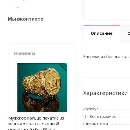
Мы вконтакте
Описание
Новинки
Запонки из белого зол
Характеристики
Артикул
Вес в граммах
?
Мужское кольцо печатка из
желтого золота с личной
Ширина в мм
символикой (Вес 30 гр.)