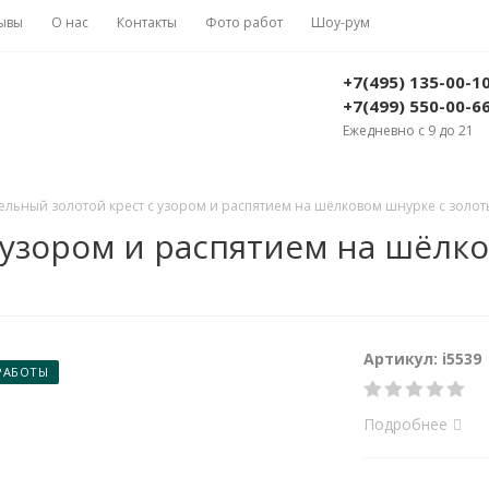
ывы
О нас
Контакты
Фото работ
Шоу-рум
+7(495) 135-00-1
+7(499) 550-00-6
Ежедневно с 9 до 21
ельный золотой крест с узором и распятием на шёлковом шнурке с золоты
 узором и распятием на шёлк
Артикул: i5539
РАБОТЫ
Подробнее