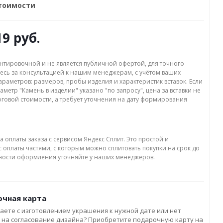
стоимости
19 руб.
нтировочной и не является публичной офертой, для точного
есь за консультацией к нашим менеджерам, с учётом ваших
раметров: размеров, пробы изделия и характеристик вставок. Если
аметр "Камень в изделии" указано "по запросу", цена за вставки не
оговой стоимости, а требует уточнения на дату формирования
а оплаты заказа с сервисом Яндекс Сплит. Это простой и
 оплаты частями, с которым можно сплитовать покупки на срок до
бности оформления уточняйте у наших менеджеров.
чная карта
аете с изготовлением украшения к нужной дате или нет
 на согласование дизайна? Приобретите подарочную карту на