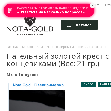
Главная
Акции
Каталоги
Изготовление
Ремонт
Отз
РАССЧИТАЕМ СТОИМОСТЬ ВАШЕГО ИЗДЕЛИЯ?
«Ответьте на несколько вопросов»
Каталог
Главная
-
Каталог
-
Комплекты ювелирных украшений на заказ
-
Нат
Нательный золотой крест с
концевиками (Вес: 21 гр.)
Мы в Telegram
ВИДЕО
НАШИ 