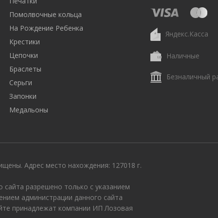
Печатки
Помолвочные кольца
На Рождение Ребенка
Яндекс.Касса
Крестики
Цепочки
Наличные
Браслеты
Безналичный р
Серьги
Запонки
Медальоны
щены. Адрес место нахождения: 127018 г.
 сайта разрешено только с указанием
ением администрации данного сайта
айте принадлежат компании ИП Лозовая