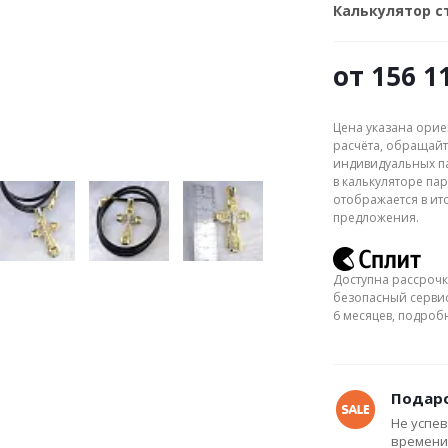
Калькулятор 
от
156 1
Цена указана орие
расчёта, обращайт
индивидуальных па
в калькуляторе пар
отображается в ит
предложения.
Доступна рассрочк
безопасный сервис
6 месяцев, подро
Подаро
Не успев
времени