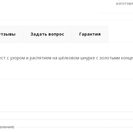
изготов
Отзывы
Задать вопрос
Гарантия
ст с узором и распятием на шёлковом шнурке с золотыми концеви
вления)