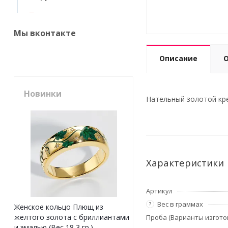
Мы вконтакте
Описание
Новинки
Нательный золотой кре
Характеристики
Артикул
Вес в граммах
?
Женское кольцо Плющ из
желтого золота с бриллиантами
Проба (Варианты изгото
и эмалью (Вес 18,3 гр.)