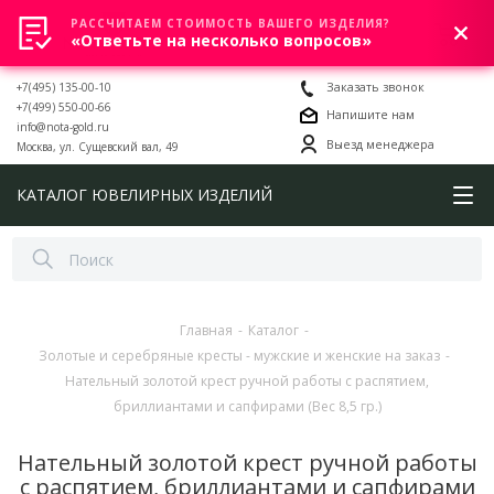
РАССЧИТАЕМ СТОИМОСТЬ ВАШЕГО ИЗДЕЛИЯ?
0
«Ответьте на несколько вопросов»
+7(495) 135-00-10
Заказать звонок
+7(499) 550-00-66
Напишите нам
info@nota-gold.ru
Выезд менеджера
Москва, ул. Сущевский вал, 49
КАТАЛОГ ЮВЕЛИРНЫХ ИЗДЕЛИЙ
Главная
-
Каталог
-
Золотые и серебряные кресты - мужские и женские на заказ
-
Нательный золотой крест ручной работы с распятием,
бриллиантами и сапфирами (Вес 8,5 гр.)
Нательный золотой крест ручной работы
с распятием, бриллиантами и сапфирами