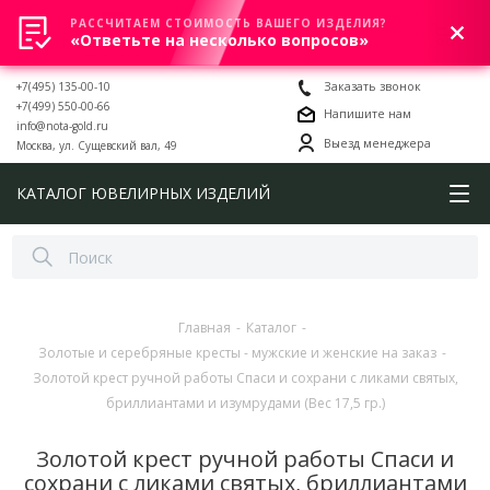
РАССЧИТАЕМ СТОИМОСТЬ ВАШЕГО ИЗДЕЛИЯ?
0
«Ответьте на несколько вопросов»
+7(495) 135-00-10
Заказать звонок
+7(499) 550-00-66
Напишите нам
info@nota-gold.ru
Выезд менеджера
Москва, ул. Сущевский вал, 49
КАТАЛОГ ЮВЕЛИРНЫХ ИЗДЕЛИЙ
Главная
-
Каталог
-
Золотые и серебряные кресты - мужские и женские на заказ
-
Золотой крест ручной работы Спаси и сохрани с ликами святых,
бриллиантами и изумрудами (Вес 17,5 гр.)
Золотой крест ручной работы Спаси и
сохрани с ликами святых, бриллиантами