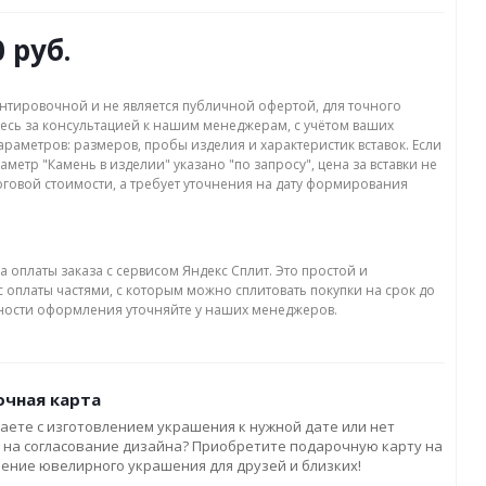
0 руб.
нтировочной и не является публичной офертой, для точного
есь за консультацией к нашим менеджерам, с учётом ваших
раметров: размеров, пробы изделия и характеристик вставок. Если
аметр "Камень в изделии" указано "по запросу", цена за вставки не
оговой стоимости, а требует уточнения на дату формирования
а оплаты заказа с сервисом Яндекс Сплит. Это простой и
 оплаты частями, с которым можно сплитовать покупки на срок до
бности оформления уточняйте у наших менеджеров.
чная карта
аете с изготовлением украшения к нужной дате или нет
 на согласование дизайна? Приобретите подарочную карту на
ление ювелирного украшения для друзей и близких!