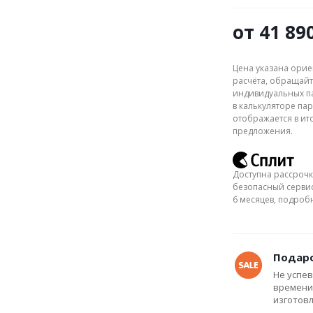
от
41 89
Цена указана орие
расчёта, обращайт
индивидуальных па
в калькуляторе пар
отображается в ит
предложения.
Доступна рассрочк
безопасный сервис
6 месяцев, подро
Подаро
Не успев
времени
изготов