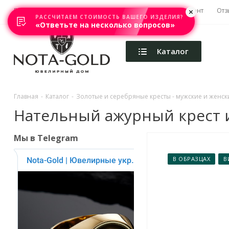
Главная
Акции
Каталоги
Изготовление
Ремонт
Отз
РАССЧИТАЕМ СТОИМОСТЬ ВАШЕГО ИЗДЕЛИЯ?
«Ответьте на несколько вопросов»
Каталог
Главная
-
Каталог
-
Золотые и серебряные кресты - мужские и женски
Нательный ажурный крест из
Мы в Telegram
В ОБРАЗЦАХ
В