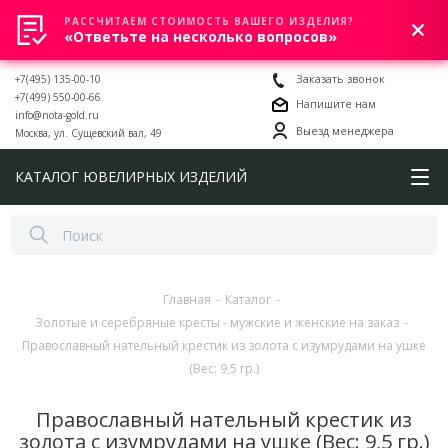
РАССЧИТАЕМ СТОИМОСТЬ ВАШЕГО ИЗДЕЛИЯ?
0
«Ответьте на несколько вопросов»
+7(495) 135-00-10
Заказать звонок
+7(499) 550-00-66
Напишите нам
info@nota-gold.ru
Выезд менеджера
Москва, ул. Сущевский вал, 49
КАТАЛОГ ЮВЕЛИРНЫХ ИЗДЕЛИЙ
Главная
-
Каталог
-
Золотые и серебряные кресты - мужские и женские на заказ
-
Православный нательный крестик из золота с изумрудами на ушке
(Вес: 9,5 гр.)
Православный нательный крестик из
золота с изумрудами на ушке (Вес: 9,5 гр.)