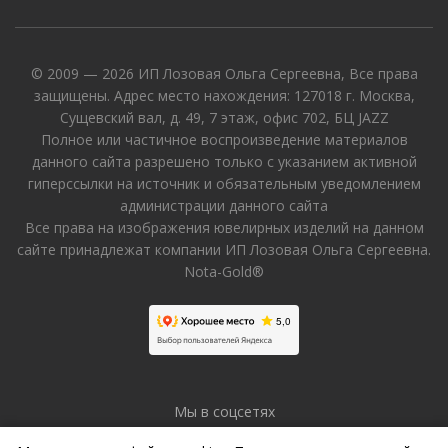
© 2009 — 2026 ИП Лозовая Ольга Сергеевна, Все права
защищены. Адрес место нахождения: 127018 г. Москва,
Сущевский вал, д. 49, 7 этаж, офис 702, БЦ JAZZ
Полное или частичное воспроизведение материалов
данного сайта разрешено только с указанием активной
гиперссылки на источник и обязательным уведомлением
администрации данного сайта
Все права на изображения ювелирных изделий на данном
сайте принадлежат компании ИП Лозовая Ольга Сергеевна.
Nota-Gold®
Мы в соцсетях