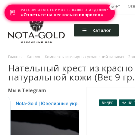
Главная
Акции
Каталоги
Изготовление
Ремонт
Отз
РАССЧИТАЕМ СТОИМОСТЬ ВАШЕГО ИЗДЕЛИЯ?
«Ответьте на несколько вопросов»
Каталог
Главная
-
Каталог
-
Комплекты ювелирных украшений на заказ
-
Зол
Нательный крест из красно-
натуральной кожи (Вес 9 гр.
Мы в Telegram
ВИДЕО
НАШИ 