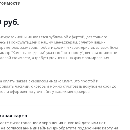
стоимости
9 руб.
нтировочной и не является публичной офертой, для точного
есь за консультацией к нашим менеджерам, с учётом ваших
раметров: размеров, пробы изделия и характеристик вставок. Если
аметр "Камень в изделии" указано "по запросу", цена за вставки не
оговой стоимости, а требует уточнения на дату формирования
а оплаты заказа с сервисом Яндекс Сплит. Это простой и
 оплаты частями, с которым можно сплитовать покупки на срок до
бности оформления уточняйте у наших менеджеров.
чная карта
аете с изготовлением украшения к нужной дате или нет
 на согласование дизайна? Приобретите подарочную карту на