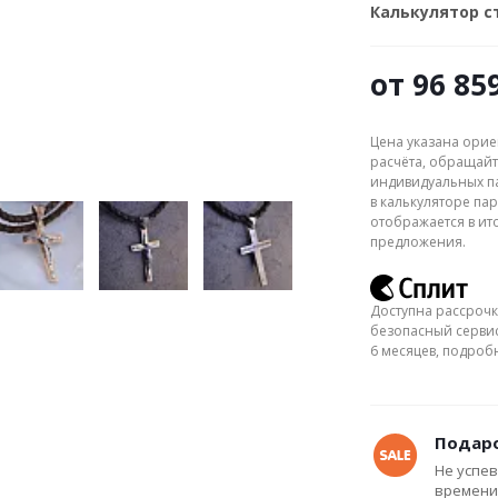
Калькулятор 
от
96 85
Цена указана орие
расчёта, обращайт
индивидуальных па
в калькуляторе пар
отображается в ит
предложения.
Доступна рассрочк
безопасный сервис
6 месяцев, подро
Подаро
Не успев
времени