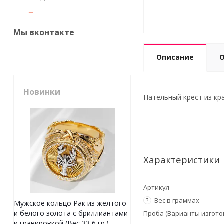
Мы вконтакте
Описание
Новинки
Нательный крест из кра
Характеристики
Артикул
Вес в граммах
?
Мужское кольцо Рак из желтого
и белого золота с бриллиантами
Проба (Варианты изгото
и гравировкой (Вес 33,6 гр.)