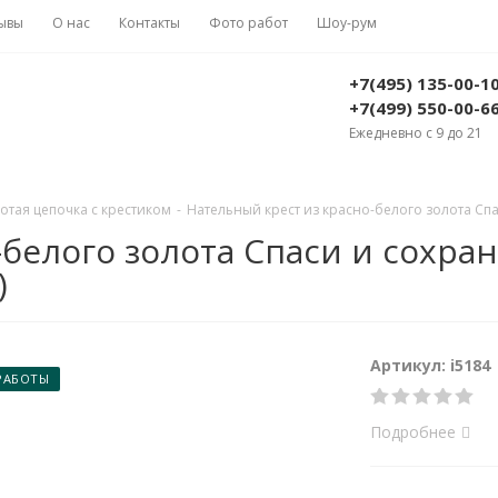
ывы
О нас
Контакты
Фото работ
Шоу-рум
+7(495) 135-00-1
+7(499) 550-00-6
Ежедневно с 9 до 21
отая цепочка с крестиком
-
Нательный крест из красно-белого золота Спа
белого золота Спаси и сохра
)
Артикул: i5184
РАБОТЫ
Подробнее