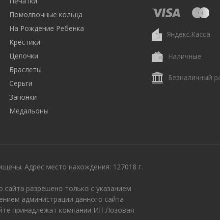
Печатки
Помолвочные кольца
На Рождение Ребенка
Яндекс.Касса
Крестики
Цепочки
Наличные
Браслеты
Безналичный р
Серьги
Запонки
Медальоны
щены. Адрес место нахождения: 127018 г.
 сайта разрешено только с указанием
ением администрации данного сайта
айте принадлежат компании ИП Лозовая