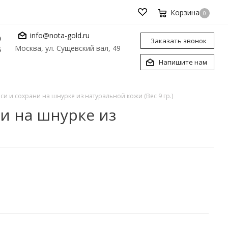
Корзина
0
info@nota-gold.ru
0
Заказать звонок
Москва, ул. Сущевский вал, 49
6
Напишите нам
си и сохрани на шнурке из натуральной кожи (Вес 9 гр.)
ни на шнурке из