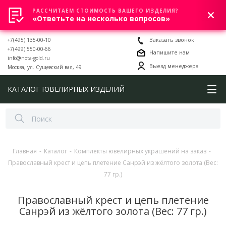
РАССЧИТАЕМ СТОИМОСТЬ ВАШЕГО ИЗДЕЛИЯ?
0
«Ответьте на несколько вопросов»
+7(495) 135-00-10
Заказать звонок
+7(499) 550-00-66
Напишите нам
info@nota-gold.ru
Выезд менеджера
Москва, ул. Сущевский вал, 49
КАТАЛОГ ЮВЕЛИРНЫХ ИЗДЕЛИЙ
Главная
-
Каталог
-
Комплекты ювелирных украшений на заказ
-
Православный крест и цепь плетение Санрэй из жёлтого золота (Вес:
77 гр.)
Православный крест и цепь плетение
Санрэй из жёлтого золота (Вес: 77 гр.)