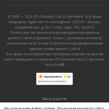
© 2009 — 2026 ИП Лозовая Ольга Сергеевна, Все права
защищены. Адрес место нахождения: 127018 г. Москва,
Сущевский вал, д. 49, 7 этаж, офис 702, БЦ JAZZ
Полное или частичное воспроизведение материалов
данного сайта разрешено только с указанием активной
гиперссылки на источник и обязательным уведомлением
администрации данного сайта
Все права на изображения ювелирных изделий на данном
сайте принадлежат компании ИП Лозовая Ольга Сергеевна.
Nota-Gold®
Мы в соцсетях
Мы используем файлы cookies. Продолжая просмотр сайта,