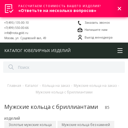
РАССЧИТАЕМ СТОИМОСТЬ ВАШЕГО ИЗДЕЛИЯ?
0
«Ответьте на несколько вопросов»
+7(495) 135-00-10
Заказать звонок
+7(499) 550-00-66
Напишите нам
info@nota-gold.ru
Выезд менеджера
Москва, ул. Сущевский вал, 49
КАТАЛОГ ЮВЕЛИРНЫХ ИЗДЕЛИЙ
Главная
-
Каталог
-
Кольца на заказ
-
Мужские кольца на заказ
-
Мужские кольца с бриллиантами
Мужские кольца с бриллиантами
85
изделий
Золотые мужские кольца
Мужские кольца без камней