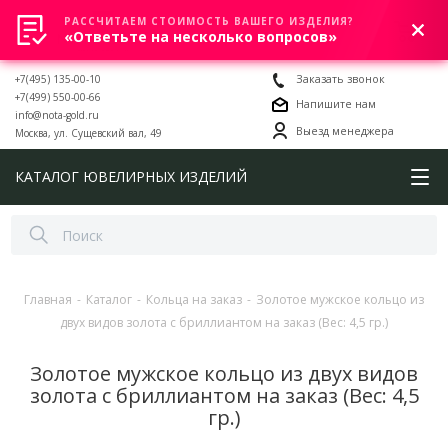
РАССЧИТАЕМ СТОИМОСТЬ ВАШЕГО ИЗДЕЛИЯ?
0
«Ответьте на несколько вопросов»
+7(495) 135-00-10
Заказать звонок
+7(499) 550-00-66
Напишите нам
info@nota-gold.ru
Выезд менеджера
Москва, ул. Сущевский вал, 49
КАТАЛОГ ЮВЕЛИРНЫХ ИЗДЕЛИЙ
Главная
-
Каталог
-
Кольца на заказ
-
Золотое мужское кольцо из
двух видов золота с бриллиантом на заказ (Вес: 4,5 гр.)
Золотое мужское кольцо из двух видов
золота с бриллиантом на заказ (Вес: 4,5
гр.)