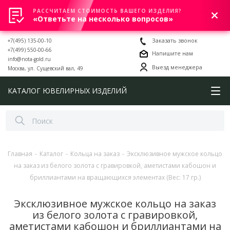
РАССЧИТАЕМ СТОИМОСТЬ ВАШЕГО ИЗДЕЛИЯ?
0
«Ответьте на несколько вопросов»
+7(495) 135-00-10
Заказать звонок
+7(499) 550-00-66
Напишите нам
info@nota-gold.ru
Выезд менеджера
Москва, ул. Сущевский вал, 49
КАТАЛОГ ЮВЕЛИРНЫХ ИЗДЕЛИЙ
Главная
-
Каталог
-
Кольца на заказ
-
Эксклюзивное мужское кольцо
на заказ из белого золота с гравировкой, аметистами кабошон и
бриллиантами на вращающихся элементах (Вес: 17 гр.)
Эксклюзивное мужское кольцо на заказ
из белого золота с гравировкой,
аметистами кабошон и бриллиантами на