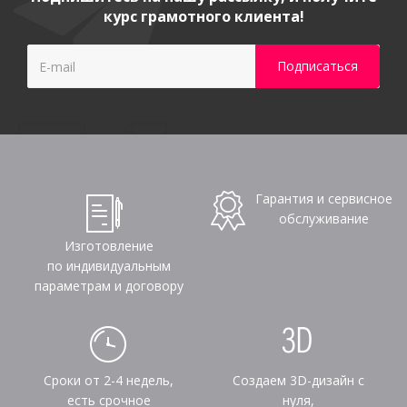
курс грамотного клиента!
Гарантия и сервисное
обслуживание
Изготовление
по индивидуальным
параметрам и договору
Сроки от 2-4 недель,
Создаем 3D-дизайн с
есть срочное
нуля,