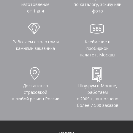
изготовление
по каталогу, эскизу или
от 1 дня
фото
Работаем с золотом и
Клеймение в
камнями заказчика
пробирной
палате г. Москвы
Доставка со
Шоу-рум в Москве,
страховкой
работаем
в любой регион России
с 2009 г., выполнено
более
7 500
заказов