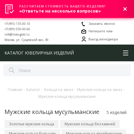
РАССЧИТАЕМ СТОИМОСТЬ ВАШЕГО ИЗДЕЛИЯ?
0
«Ответьте на несколько вопросов»
+7(495) 135-00-10
Заказать звонок
+7(499) 550-00-66
Напишите нам
info@nota-gold.ru
Выезд менеджера
Москва, ул. Сущевский вал, 49
КАТАЛОГ ЮВЕЛИРНЫХ ИЗДЕЛИЙ
Главная
-
Каталог
-
Кольца на заказ
-
Мужские кольца на заказ
-
Мужские кольца мусульманские
Мужские кольца мусульманские
5 изделий
Золотые мужские кольца
Мужские кольца без камней
Мужские кольца большие
Мужские кольца дизайнерские