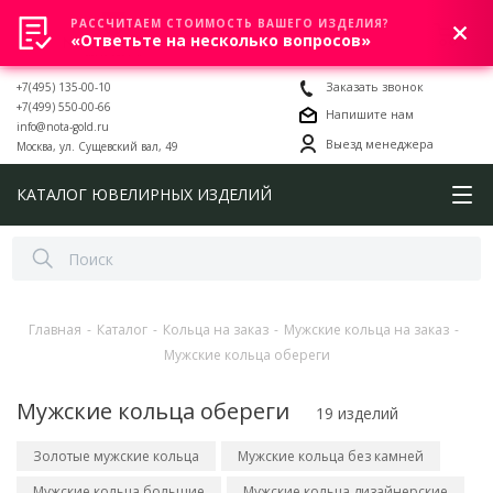
РАССЧИТАЕМ СТОИМОСТЬ ВАШЕГО ИЗДЕЛИЯ?
0
«Ответьте на несколько вопросов»
+7(495) 135-00-10
Заказать звонок
+7(499) 550-00-66
Напишите нам
info@nota-gold.ru
Выезд менеджера
Москва, ул. Сущевский вал, 49
КАТАЛОГ ЮВЕЛИРНЫХ ИЗДЕЛИЙ
Главная
-
Каталог
-
Кольца на заказ
-
Мужские кольца на заказ
-
Мужские кольца обереги
Мужские кольца обереги
19 изделий
Золотые мужские кольца
Мужские кольца без камней
Мужские кольца большие
Мужские кольца дизайнерские