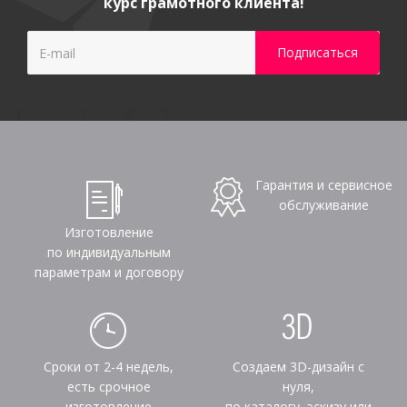
курс грамотного клиента!
Гарантия и сервисное
обслуживание
Изготовление
по индивидуальным
параметрам и договору
Сроки от 2-4 недель,
Создаем 3D-дизайн с
есть срочное
нуля,
изготовление
по каталогу, эскизу или