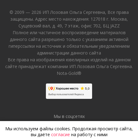
© 2009 — 2026 ИП Лозовая Ольга Сергеевна, Все права
защищены. Адрес место нахождения: 127018 г. Москва,
Сущевский вал, д. 49, 7 этаж, офис 702, БЦ JAZZ
Полное или частичное воспроизведение материалов
данного сайта разрешено только с указанием активной
гиперссылки на источник и обязательным уведомлением
администрации данного сайта
Все права на изображения ювелирных изделий на данном
сайте принадлежат компании ИП Лозовая Ольга Сергеевна.
Nota-Gold®
Мы в соцсетях
Мы используем файлы cookies. Продолжая просмотр сайта,
вы даёте
согласие
на работу с ними