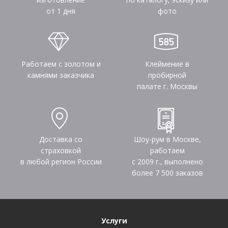
от 1 дня
фото
Работаем с золотом и
Клеймение в
камнями заказчика
пробирной
палате г. Москвы
Доставка со
Шоу-рум в Москве,
страховкой
работаем
в любой регион России
с 2009 г., выполнено
более
7 500
заказов
Услуги