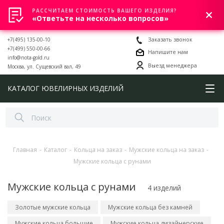
РАССЧИТАЕМ СТОИМОСТЬ ВАШЕГО ИЗДЕЛИЯ?
0
«Ответьте на несколько вопросов»
+7(495) 135-00-10
Заказать звонок
+7(499) 550-00-66
Напишите нам
info@nota-gold.ru
Выезд менеджера
Москва, ул. Сущевский вал, 49
КАТАЛОГ ЮВЕЛИРНЫХ ИЗДЕЛИЙ
Главная
-
Каталог
-
Кольца на заказ
-
Мужские кольца на заказ
-
Мужские кольца с рунами
Мужские кольца с рунами
4 изделий
Золотые мужские кольца
Мужские кольца без камней
Мужские кольца большие
Мужские кольца дизайнерские