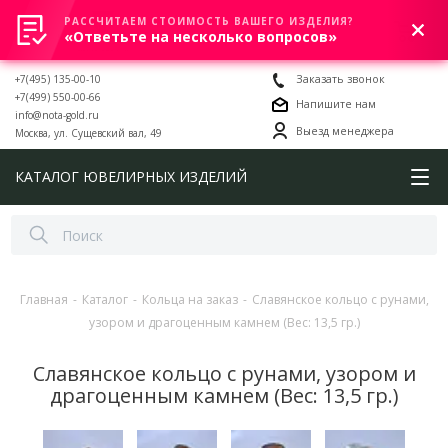
РАССЧИТАЕМ СТОИМОСТЬ ВАШЕГО ИЗДЕЛИЯ?
0
«Ответьте на несколько вопросов»
+7(495) 135-00-10
Заказать звонок
+7(499) 550-00-66
Напишите нам
info@nota-gold.ru
Выезд менеджера
Москва, ул. Сущевский вал, 49
КАТАЛОГ ЮВЕЛИРНЫХ ИЗДЕЛИЙ
Главная
-
Каталог
-
Кольца на заказ
-
Славянское кольцо с рунами,
узором и драгоценным камнем (Вес: 13,5 гр.)
Славянское кольцо с рунами, узором и
драгоценным камнем (Вес: 13,5 гр.)