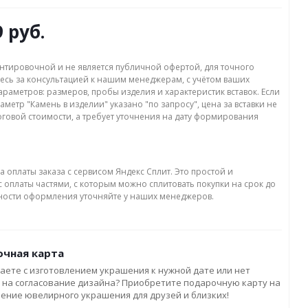
9 руб.
нтировочной и не является публичной офертой, для точного
есь за консультацией к нашим менеджерам, с учётом ваших
раметров: размеров, пробы изделия и характеристик вставок. Если
аметр "Камень в изделии" указано "по запросу", цена за вставки не
оговой стоимости, а требует уточнения на дату формирования
а оплаты заказа с сервисом Яндекс Сплит. Это простой и
 оплаты частями, с которым можно сплитовать покупки на срок до
бности оформления уточняйте у наших менеджеров.
чная карта
аете с изготовлением украшения к нужной дате или нет
 на согласование дизайна? Приобретите подарочную карту на
ление ювелирного украшения для друзей и близких!