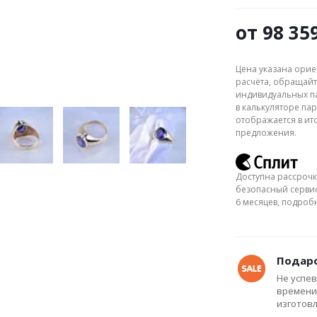
от
98 35
Цена указана орие
расчёта, обращайт
индивидуальных па
в калькуляторе пар
отображается в ит
предложения.
Доступна рассрочк
безопасный сервис
6 месяцев, подро
Подаро
Не успев
времени
изготов