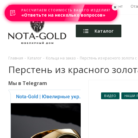
Главная
Акции
Каталоги
Изготовление
Ремонт
Отз
РАССЧИТАЕМ СТОИМОСТЬ ВАШЕГО ИЗДЕЛИЯ?
«Ответьте на несколько вопросов»
Каталог
Главная
-
Каталог
-
Кольца на заказ
-
Перстень из красного золота с с
Перстень из красного золота 
Мы в Telegram
ВИДЕО
НАШИ 