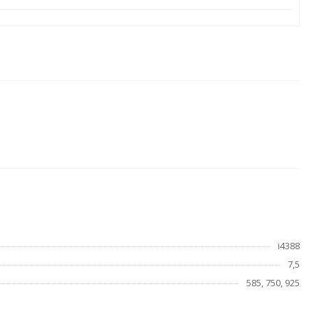
i4388
7,5
585, 750, 925