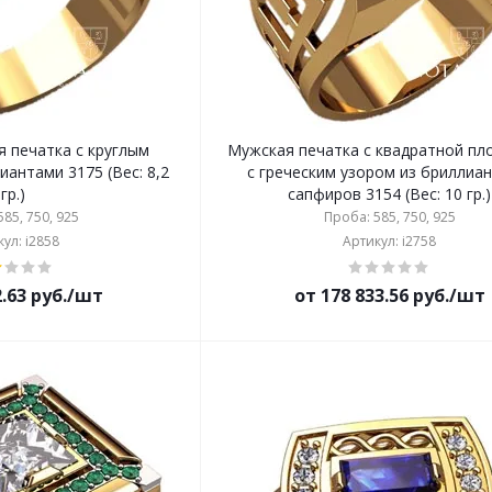
я печатка с круглым
Мужская печатка с квадратной п
иантами 3175 (Вес: 8,2
с греческим узором из бриллиан
гр.)
сапфиров 3154 (Вес: 10 гр.)
85, 750, 925
Проба: 585, 750, 925
ул: i2858
Артикул: i2758
2.63 руб./шт
от 178 833.56 руб./шт