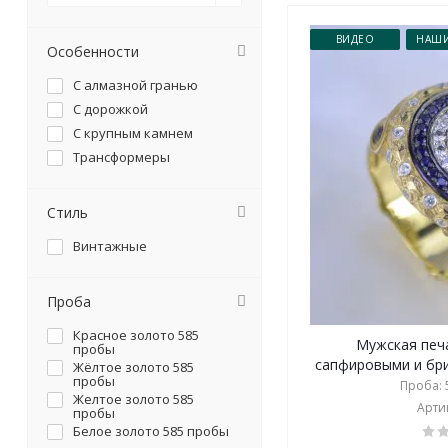
ВИДЕО
НАШИ
Особенности
С алмазной гранью
С дорожкой
С крупным камнем
Трансформеры
Стиль
Винтажные
Проба
Красное золото 585
Мужская печ
пробы
сапфировыми и бри
Жёлтое золото 585
пробы
Проба: 5
Желтое золото 585
Артик
пробы
Белое золото 585 пробы