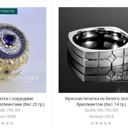
 РАБОТЫ
атка с корундами
Мужская печатка из белого зол
ллиантами (Вес 25 гр.)
бриллиантом (Вес: 14 гр.)
85, 750, 925
Проба: 585, 750, 925
ул: i3289
Артикул: i3018