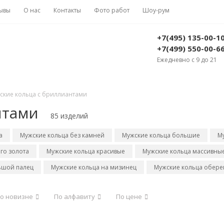
ывы
О нас
Контакты
Фото работ
Шоу-рум
+7(495) 135-00-1
+7(499) 550-00-6
Ежедневно с 9 до 21
ские кольца с бриллиантами
нтами
85 изделий
а
Мужские кольца без камней
Мужские кольца большие
М
го золота
Мужские кольца красивые
Мужские кольца массивны
ьшой палец
Мужские кольца на мизинец
Мужские кольца обере
о новизне
По алфавиту
По цене