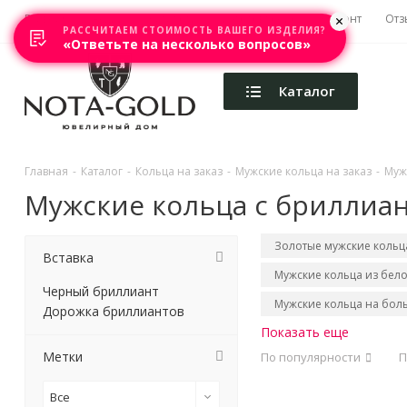
Главная
Акции
Каталоги
Изготовление
Ремонт
Отз
РАССЧИТАЕМ СТОИМОСТЬ ВАШЕГО ИЗДЕЛИЯ?
«Ответьте на несколько вопросов»
Каталог
Главная
-
Каталог
-
Кольца на заказ
-
Мужские кольца на заказ
-
Муж
Мужские кольца с бриллиа
Золотые мужские кольц
Вставка
Мужские кольца из бело
Черный бриллиант
Мужские кольца на бол
Дорожка бриллиантов
Показать еще
Метки
По популярности
П
Все