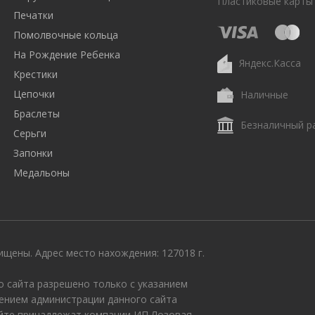
Пластиковые карты
Печатки
Помолвочные кольца
На Рождение Ребенка
Яндекс.Касса
Крестики
Цепочки
Наличные
Браслеты
Безналичный р
Серьги
Запонки
Медальоны
щены. Адрес место нахождения: 127018 г.
 сайта разрешено только с указанием
ением администрации данного сайта
айте принадлежат компании ИП Лозовая