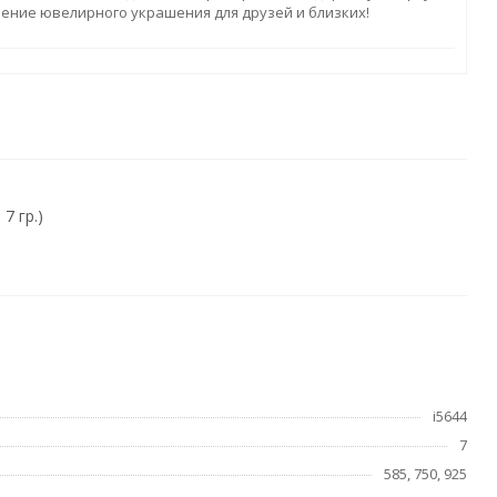
ление ювелирного украшения для друзей и близких!
7 гр.)
i5644
7
585, 750, 925