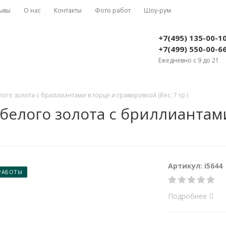
ывы
О нас
Контакты
Фото работ
Шоу-рум
+7(495) 135-00-1
+7(499) 550-00-6
Ежедневно с 9 до 21
ого золота с бриллиантами в торце и гравировкой (Вес: 7 гр.)
 белого золота с бриллиантам
Артикул: i5644
РАБОТЫ
Подробнее