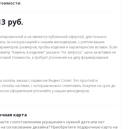
стоимости
13 руб.
нтировочной и не является публичной офертой, для точного
есь за консультацией к нашим менеджерам, с учётом ваших
раметров: размеров, пробы изделия и характеристик вставок. Если
аметр "Камень в изделии" указано "по запросу", цена за вставки не
оговой стоимости, а требует уточнения на дату формирования
а оплаты заказа с сервисом Яндекс Сплит. Это простой и
 оплаты частями, с которым можно сплитовать покупки на срок до
бности оформления уточняйте у наших менеджеров.
чная карта
аете с изготовлением украшения к нужной дате или нет
 на согласование дизайна? Приобретите подарочную карту на