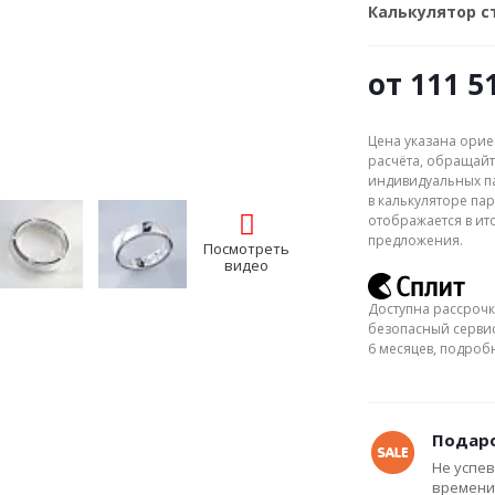
Калькулятор 
от
111 5
Цена указана орие
расчёта, обращайт
индивидуальных па
в калькуляторе пар
отображается в ит
предложения.
Посмотреть
видео
Доступна рассрочк
безопасный сервис
6 месяцев, подро
Подаро
Не успев
времени