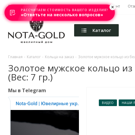
Главная
Акции
Каталоги
Изготовление
Ремонт
Отз
РАССЧИТАЕМ СТОИМОСТЬ ВАШЕГО ИЗДЕЛИЯ?
«Ответьте на несколько вопросов»
Каталог
Главная
-
Каталог
-
Кольца на заказ
-
Золотое мужское кольцо из бел
Золотое мужское кольцо из
(Вес: 7 гр.)
Мы в Telegram
ВИДЕО
НАШИ 