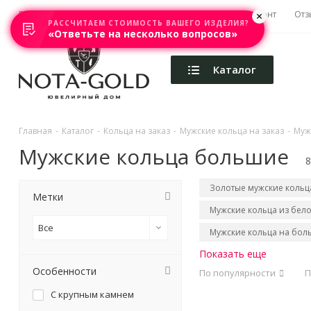
Главная
Акции
Каталоги
Изготовление
Ремонт
Отз
РАССЧИТАЕМ СТОИМОСТЬ ВАШЕГО ИЗДЕЛИЯ?
«Ответьте на несколько вопросов»
Каталог
Главная
-
Каталог
-
Кольца на заказ
-
Мужские кольца на заказ
-
Муж
Мужские кольца большие
8
Золотые мужские кольц
Метки
Мужские кольца из бело
Все
Мужские кольца на бол
Показать еще
Особенности
По популярности
П
С крупным камнем