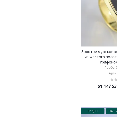
Золотое мужское к
из жёлтого золот
грифоном 
Проба: 5
Артик
от 147 53
ВИДЕО
НАШИ