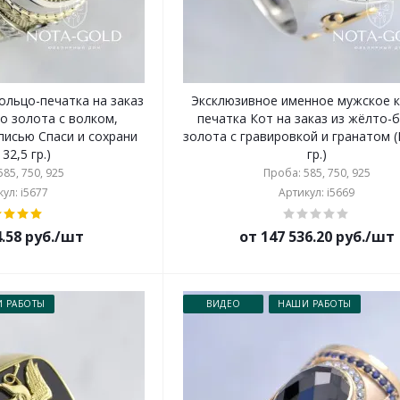
ольцо-печатка на заказ
Эксклюзивное именное мужское 
о золота с волком,
печатка Кот на заказ из жёлто-
писью Спаси и сохрани
золота с гравировкой и гранатом (В
 32,5 гр.)
гр.)
85, 750, 925
Проба: 585, 750, 925
ул: i5677
Артикул: i5669
4.58 руб./шт
от 147 536.20 руб./шт
 РАБОТЫ
ВИДЕО
НАШИ РАБОТЫ