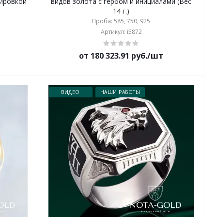
вировкой
видов золота с гербом и инициалами (Вес
14 г.)
Проба: 585, 750, 925
Артикул: i5872
от 180 323.91 руб./шт
ВИДЕО
НАШИ РАБОТЫ