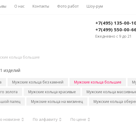
ывы
О нас
Контакты
Фото работ
Шоу-рум
+7(495) 135-00-1
+7(499) 550-00-6
Ежедневно с 9 до 21
ские кольца большие
1 изделий
а
Мужские кольца без камней
Мужские кольца большие
М
го золота
Мужские кольца красивые
Мужские кольца массивны
ьшой палец
Мужские кольца на мизинец
Мужские кольца обере
о новизне
По алфавиту
По цене