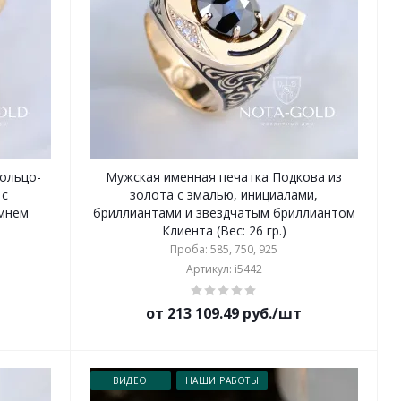
ольцо-
Мужская именная печатка Подкова из
 с
золота с эмалью, инициалами,
амнем
бриллиантами и звёздчатым бриллиантом
Клиента (Вес: 26 гр.)
Проба: 585, 750, 925
Артикул: i5442
от 213 109.49 руб./шт
ВИДЕО
НАШИ РАБОТЫ