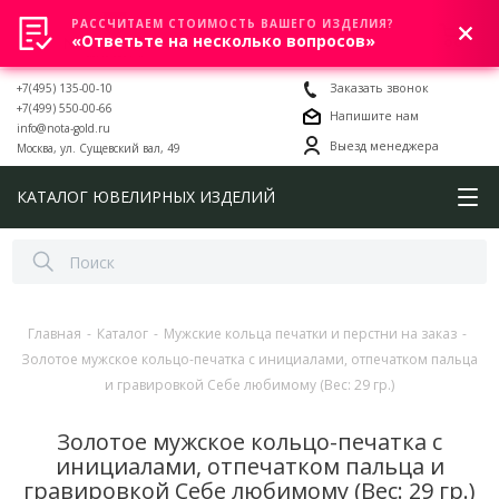
РАССЧИТАЕМ СТОИМОСТЬ ВАШЕГО ИЗДЕЛИЯ?
0
«Ответьте на несколько вопросов»
+7(495) 135-00-10
Заказать звонок
+7(499) 550-00-66
Напишите нам
info@nota-gold.ru
Выезд менеджера
Москва, ул. Сущевский вал, 49
КАТАЛОГ ЮВЕЛИРНЫХ ИЗДЕЛИЙ
Главная
-
Каталог
-
Мужские кольца печатки и перстни на заказ
-
Золотое мужское кольцо-печатка с инициалами, отпечатком пальца
и гравировкой Себе любимому (Вес: 29 гр.)
Золотое мужское кольцо-печатка с
инициалами, отпечатком пальца и
гравировкой Себе любимому (Вес: 29 гр.)