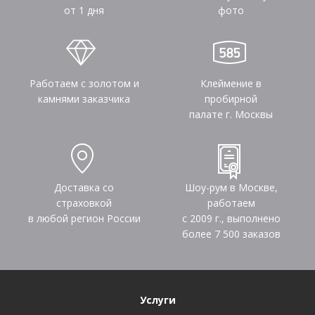
от 1 дня
фото
Работаем с золотом и
Клеймение в
камнями заказчика
пробирной
палате г. Москвы
Доставка со
Шоу-рум в Москве,
страховкой
работаем
в любой регион России
с 2009 г., выполнено
более
7 500
заказов
Услуги