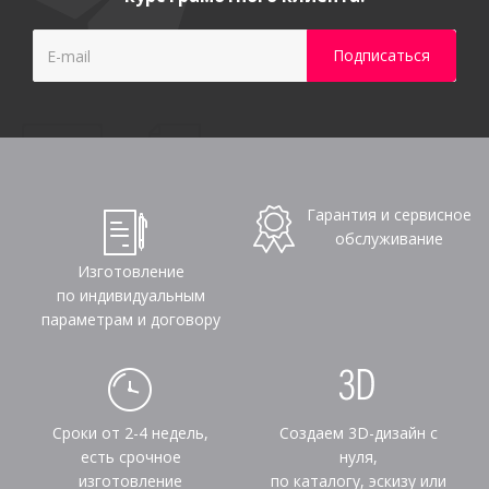
Гарантия и сервисное
обслуживание
Изготовление
по индивидуальным
параметрам и договору
Сроки от 2-4 недель,
Создаем 3D-дизайн с
есть срочное
нуля,
изготовление
по каталогу, эскизу или