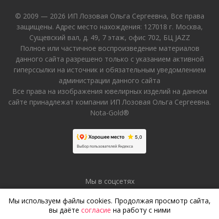
© 2009 — 2026 ИП Лозовая Ольга Сергеевна, Все права
защищены. Адрес место нахождения: 127018 г. Москва,
Сущевский вал, д. 49, 7 этаж, офис 702, БЦ JAZZ
Полное или частичное воспроизведение материалов
данного сайта разрешено только с указанием активной
гиперссылки на источник и обязательным уведомлением
администрации данного сайта
Все права на изображения ювелирных изделий на данном
сайте принадлежат компании ИП Лозовая Ольга Сергеевна.
Nota-Gold®
Мы в соцсетях
Мы используем файлы cookies. Продолжая просмотр сайта,
вы даёте
согласие
на работу с ними