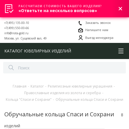
РАССЧИТАЕМ СТОИМОСТЬ ВАШЕГО ИЗДЕЛИЯ?
0
«Ответьте на несколько вопросов»
+7(495) 135-00-10
Заказать звонок
+7(499) 550-00-66
Напишите нам
info@nota-gold.ru
Выезд менеджера
Москва, ул. Сущевский вал, 49
КАТАЛОГ ЮВЕЛИРНЫХ ИЗДЕЛИЙ
Главная
-
Каталог
-
Религиозные ювелирные украшения
-
Православные изделия из золота и серебра
-
Кольца "Спаси и Сохрани"
-
Обручальные кольца Спаси и Сохрани
Обручальные кольца Спаси и Сохрани
8
изделий