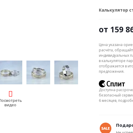
Калькулятор 
от
159 8
Цена указана орие
расчёта, обращайт
индивидуальных па
в калькуляторе пар
отображается в ит
предложения.
Доступна рассрочк
безопасный сервис
Посмотреть
6 месяцев, подро
видео
Подаро
Не успев