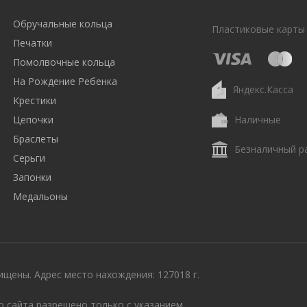
Обручальные кольца
Пластиковые карты
Печатки
Помолвочные кольца
На Рождение Ребенка
Яндекс.Касса
Крестики
Цепочки
Наличные
Браслеты
Безналичный р
Серьги
Запонки
Медальоны
щены. Адрес место нахождения: 127018 г.
 сайта разрешено только с указанием