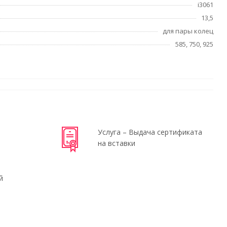
i3061
13,5
для пары колец
585, 750, 925
Услуга – Выдача сертификата
на вставки
й