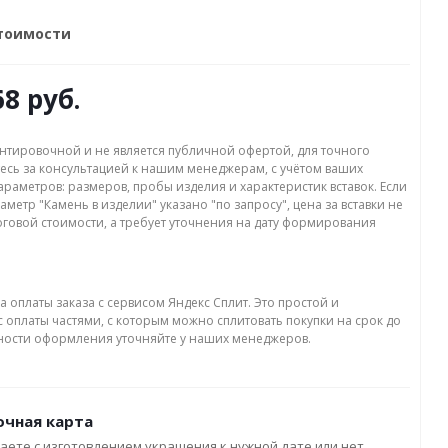
стоимости
68 руб.
нтировочной и не является публичной офертой, для точного
есь за консультацией к нашим менеджерам, с учётом ваших
раметров: размеров, пробы изделия и характеристик вставок. Если
аметр "Камень в изделии" указано "по запросу", цена за вставки не
оговой стоимости, а требует уточнения на дату формирования
а оплаты заказа с сервисом Яндекс Сплит. Это простой и
 оплаты частями, с которым можно сплитовать покупки на срок до
бности оформления уточняйте у наших менеджеров.
чная карта
аете с изготовлением украшения к нужной дате или нет