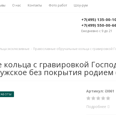
ывы
О нас
Контакты
Фото работ
Шоу-рум
+7(495) 135-00-1
+7(499) 550-00-6
Ежедневно с 9 до 21
льца эксклюзивные
-
Православные обручальные кольца с гравировкой Го
кольца с гравировкой Господ
ужское без покрытия родием (В
Артикул: i3061
РАБОТЫ
Подробнее