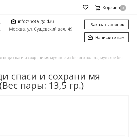
Корзина
0
info@nota-gold.ru
0
Заказать звонок
Москва, ул. Сущевский вал, 49
6
Напишите нам
споди спаси и сохрани мя мужское из белого золота, мужское без
и спаси и сохрани мя
ес пары: 13,5 гр.)