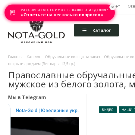
Главная
Акции
Каталоги
Изготовление
Ремонт
Отз
РАССЧИТАЕМ СТОИМОСТЬ ВАШЕГО ИЗДЕЛИЯ?
«Ответьте на несколько вопросов»
Каталог
Главная
-
Каталог
-
Обручальные кольца на заказ
-
Обручальные ко
покрытия родием (Вес пары: 13,5 гр.)
Православные обручальные 
мужское из белого золота, м
Мы в Telegram
ВИДЕО
НАШИ 