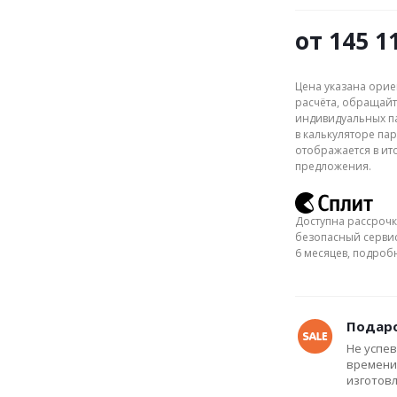
от
145 1
Цена указана орие
расчёта, обращайт
индивидуальных па
в калькуляторе пар
отображается в ит
предложения.
Доступна рассрочк
безопасный сервис
6 месяцев, подро
Подаро
Не успев
времени
изготов