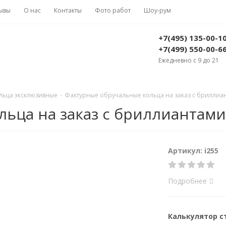
ывы
О нас
Контакты
Фото работ
Шоу-рум
+7(495) 135-00-1
+7(499) 550-00-6
Ежедневно с 9 до 21
льца эксклюзивные
-
Фактурные обручальные кольца на заказ с бриллиант
ца на заказ с бриллиантами (
Артикул: i255
Подробнее
Калькулятор 