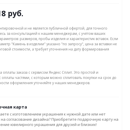
18 руб.
нтировочной и не является публичной офертой, для точного
есь за консультацией к нашим менеджерам, с учётом ваших
раметров: размеров, пробы изделия и характеристик вставок. Если
аметр "Камень в изделии" указано "по запросу", цена за вставки не
оговой стоимости, а требует уточнения на дату формирования
а оплаты заказа с сервисом Яндекс Сплит. Это простой и
 оплаты частями, с которым можно сплитовать покупки на срок до
бности оформления уточняйте у наших менеджеров.
чная карта
аете с изготовлением украшения к нужной дате или нет
 на согласование дизайна? Приобретите подарочную карту на
ление ювелирного украшения для друзей и близких!