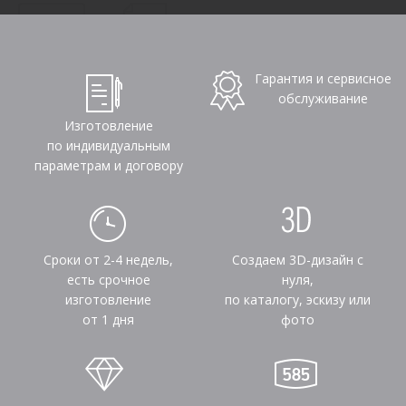
Гарантия и сервисное
обслуживание
Изготовление
по индивидуальным
параметрам и договору
Сроки от 2-4 недель,
Создаем 3D-дизайн с
есть срочное
нуля,
изготовление
по каталогу, эскизу или
от 1 дня
фото