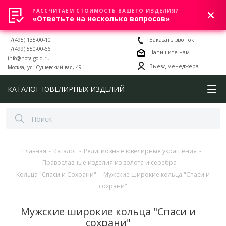
РАССЧИТАЕМ СТОИМОСТЬ ВАШЕГО ИЗДЕЛИЯ?
0
«Ответьте на несколько вопросов»
+7(495) 135-00-10
Заказать звонок
+7(499) 550-00-66
Напишите нам
info@nota-gold.ru
Выезд менеджера
Москва, ул. Сущевский вал, 49
КАТАЛОГ ЮВЕЛИРНЫХ ИЗДЕЛИЙ
Главная
-
Каталог
-
Религиозные ювелирные украшения
-
Православные изделия из золота и серебра
-
Кольца "Спаси и Сохрани"
-
Мужские широкие кольца "Спаси и
сохрани"
Мужские широкие кольца "Спаси и
сохрани"