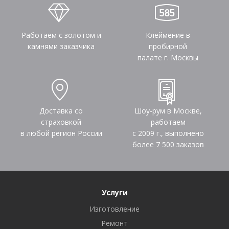
Работаем с золотом и
Клеймение в
камнями заказчика
пробирной
палате г. Москвы
Доставка со
Шоу-рум в Москве,
страховкой
работаем
в любой регион России
с 2009 г., выполнено
более
7 500
заказов
Услуги
Изготовление
Ремонт