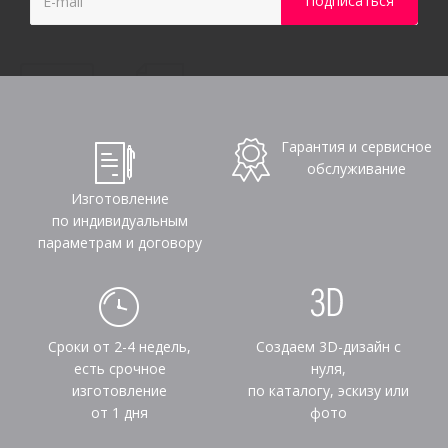
Гарантия и сервисное
обслуживание
Изготовление
по индивидуальным
параметрам и договору
Сроки от 2-4 недель,
Создаем 3D-дизайн с
есть срочное
нуля,
изготовление
по каталогу, эскизу или
от 1 дня
фото