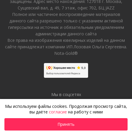
защищены. Адрес место нахождения: 127018 г. Москва,
Сущевский вал, д. 49, 7 этаж, офис 702, БЦ JAZZ
Полное или частичное воспроизведение материалов
данного сайта разрешено только с указанием активной
гиперссылки на источник и обязательным уведомлением
администрации данного сайта
Все права на изображения ювелирных изделий на данном
сайте принадлежат компании ИП Лозовая Ольга Сергеевна.
Nota-Gold®
Мы в соцсетях
Мы используем файлы cookies. Продолжая просмотр сайта,
вы даёте
согласие
на работу с ними
Принять