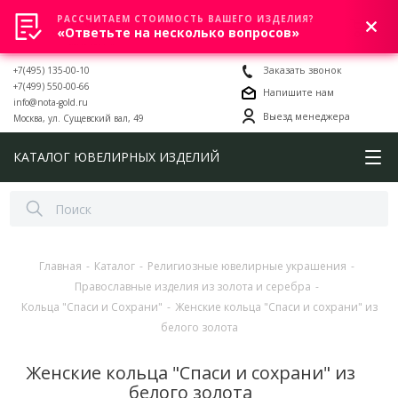
РАССЧИТАЕМ СТОИМОСТЬ ВАШЕГО ИЗДЕЛИЯ?
0
«Ответьте на несколько вопросов»
+7(495) 135-00-10
Заказать звонок
+7(499) 550-00-66
Напишите нам
info@nota-gold.ru
Выезд менеджера
Москва, ул. Сущевский вал, 49
КАТАЛОГ ЮВЕЛИРНЫХ ИЗДЕЛИЙ
Главная
-
Каталог
-
Религиозные ювелирные украшения
-
Православные изделия из золота и серебра
-
Кольца "Спаси и Сохрани"
-
Женские кольца "Спаси и сохрани" из
белого золота
Женские кольца "Спаси и сохрани" из
белого золота